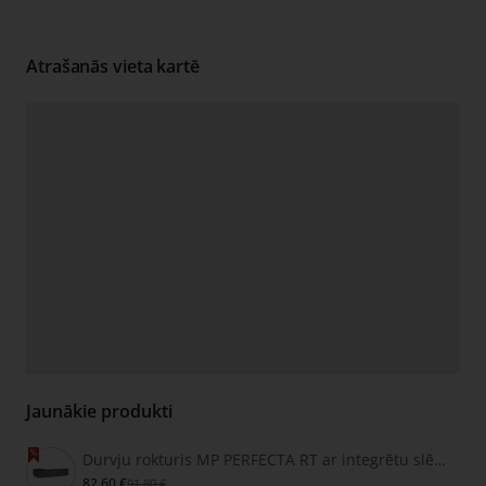
Atrašanās vieta kartē
Jaunākie produkti
Durvju rokturis MP PERFECTA RT ar integrētu slēdzeni
82,60 €
91,80 €