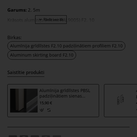
Garums:
2. 5m
Krāsots alumīnijs (melns RAL9005) F2. 10
Birkas:
Alumīnija grīdlīstes F2.10 padziļinātiem profiliem F2.10
Aluminum skirting board F2.10
Saistītie produkti
Alumīnija grīdlīstes PBSL
padziļinātiem sienas
profiliem PBSB ar LED
15,90 €
gaismas iespēju