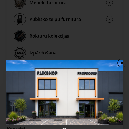
Mēbeļu furnitūra
Publisko telpu furnitūra
Rokturu kolekcijas
Izpārdošana