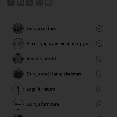
Share
Facebook
X
WhatsApp
Email
Durvju rokturi
Аксессуары для дверных ручек
Interjera profili
Durvju atvēršanas sistēmas
Logu furnitūra
Durvju furnitūra