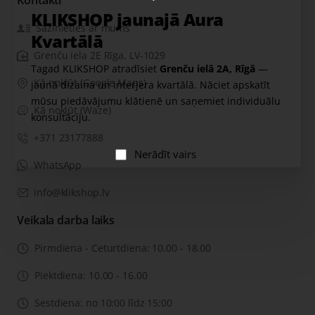
Kontakti
KLIKSHOP jaunajā Aura
Sazinieties ar mums
Kvartālā
Grenču iela 2E Rīga, LV-1029
Tagad KLIKSHOP atradīsiet
Grenču ielā 2A, Rīgā
—
Kā nokļūt (Google Maps)
jaunā dizaina un interjera kvartālā. Nāciet apskatīt
mūsu piedāvājumu klātienē un saņemiet individuālu
Kā nokļūt (Waze)
konsultāciju.
+371 23177888
Nerādīt vairs
WhatsApp
info@klikshop.lv
Veikala darba laiks
Pirmdiena - Ceturtdiena: 10.00 - 18.00
Piektdiena: 10.00 - 16.00
Sestdiena: no 10:00 līdz 15:00