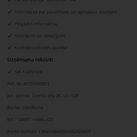
Informācija par pasūtīšanu un apmaksas iespējām
Piegādes informācija
Noteikumi un nosacījumi
Konfidencialitātes politika
Uzņēmuma rekvizīti
SIA KLIKSHOP
Рег. №: 40203390321
Jur. adrese: Grenču iela 2E, LV-1029
Banka: Swedbank
BIC / SWIFT: HABALV22
Konta numurs: LV04HABA0551052429609