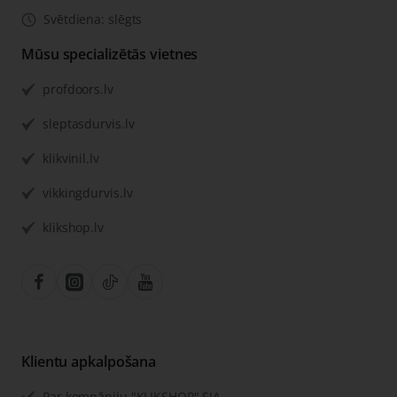
Svētdiena: slēgts
Mūsu specializētās vietnes
profdoors.lv
sleptasdurvis.lv
klikvinil.lv
vikkingdurvis.lv
klikshop.lv
Klientu apkalpošana
Par kompāniju "KLIKSHOP" SIA