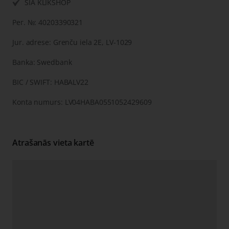
SIA KLIKSHOP
Рег. №: 40203390321
Jur. adrese: Grenču iela 2E, LV-1029
Banka: Swedbank
BIC / SWIFT: HABALV22
Konta numurs: LV04HABA0551052429609
Atrašanās vieta kartē