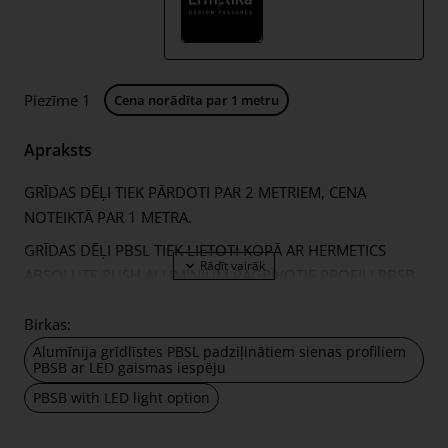
Piezīme 1
Cena norādīta par 1 metru
Apraksts
GRĪDAS DĒĻI TIEK PĀRDOTI PAR 2 METRIEM, CENA
NOTEIKTĀ PAR 1 METRA.
GRĪDAS DĒĻI PBSL TIEK LIETOTI KOPĀ AR HERMETICS
ABSOLUTE RUSH ALUMINIUM PAGRĪVOTIE PROFILI PBSB.
ABSOLUTE RUSH PBSL ir iegremdējams cokols, ko
Birkas:
izmanto kopā ar PBSB iegremdējamiem profiliem.
Alumīnija grīdlīstes PBSL padziļinātiem sienas profiliem
Grīdlīstes paredzētas dekoratīvajam apgaismojumam,
PBSB ar LED gaismas iespēju
LED lentes (nav iekļautas komplektācijā). Tas ir ideāls
PBSB with LED light option
risinājums iekštelpu nakts apgaismojumam. Elegants un
minimālistisks risinājums gan apmetuma/kartona, gan