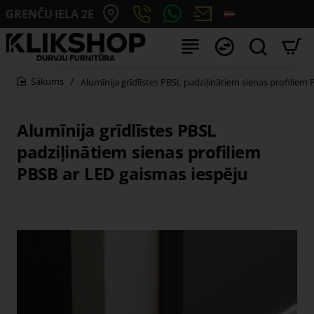
GRENČU IELA 2E
Alumīnija grīdlīstes PBSL padziļinātiem sienas profiliem
home
Alumīnija grīdlīstes PBSL
padziļinātiem sienas profiliem
PBSB ar LED gaismas iespēju