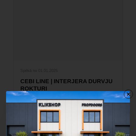
Spēkā no 01.01.2025
CEBI LINE | INTERJERA DURVJU
ROKTURI
Plašs Çebi Line durvju rokturu klāsts ar
kvalitatīvu metāla mehānismu un modernu
dizainu.
ATVĒRT KATALOGU