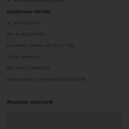
Konfidencialitātes politika
Uzņēmuma rekvizīti
SIA KLIKSHOP
Рег. №: 40203390321
Jur. adrese: Grenču iela 2E, LV-1029
Banka: Swedbank
BIC / SWIFT: HABALV22
Konta numurs: LV04HABA0551052429609
Atrašanās vieta kartē