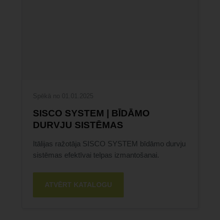
Spēkā no 01.01.2025
SISCO SYSTEM | BĪDĀMO
DURVJU SISTĒMAS
Itālijas ražotāja SISCO SYSTEM bīdāmo durvju
sistēmas efektīvai telpas izmantošanai.
ATVĒRT KATALOGU