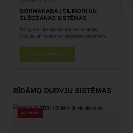
Spēkā no 27.05.2026
DORMAKABA | CILINDRI UN
SLĒGŠANAS SISTĒMAS
Kompleksi risinājumi piekļuves kontrolei,
drošībai un modernām slēgšanas sistēmām.
ATVĒRT KATALOGU
BĪDĀMO DURVJU SISTĒMAS
JAUNUMS