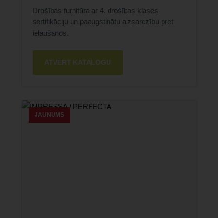
Drošības furnitūra ar 4. drošības klases
sertifikāciju un paaugstinātu aizsardzību pret
ielaušanos.
ATVĒRT KATALOGU
JAUNUMS