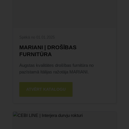
Spēkā no 01.01.2025
MARIANI | DROŠĪBAS
FURNITŪRA
Augstas kvalitātes drošības furnitūra no
pazīstamā Itālijas ražotāja MARIANI.
ATVĒRT KATALOGU