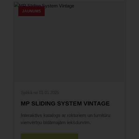
JAUNUMS
Spēkā no 01.01.2025
MP SLIDING SYSTEM VINTAGE
Interaktīvs katalogs ar rokturiem un furnitūru
vienvērtņu bīdāmajām iekšdurvīm.