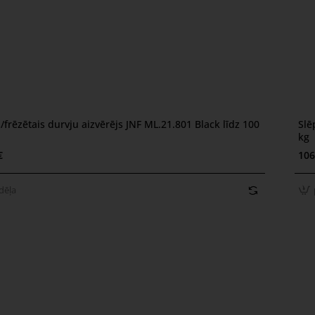
pie
s/frēzētais durvju aizvērējs JNF ML.21.801 Black līdz 100
Slē
ēļa
kg
€
106
dēļa