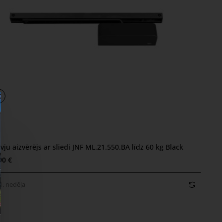
vju aizvērējs ar sliedi JNF ML.21.550.BA līdz 60 kg Black
. nedēļa
90 €
1. nedēļa