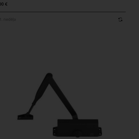
00 €
1. nedēļa