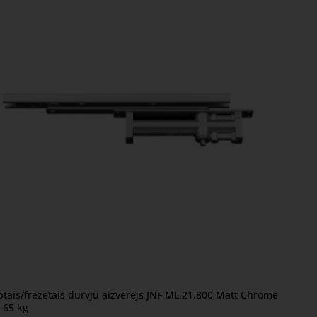
ptais/frēzētais durvju aizvērējs JNF ML.21.800 Matt Chrome
. nedēļa
z 65 kg