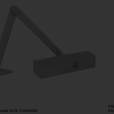
Slē
1
 tuvāk GEZE TS2000VBC
līd