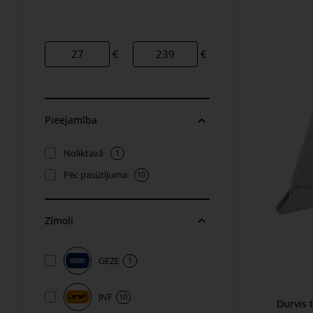
€
€
Pieejamība
Noliktavā
1
Pēc pasūtījuma
10
Zīmoli
GEZE
1
JNF
10
Durvis