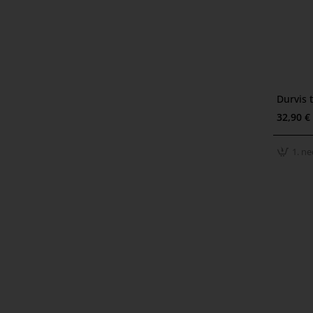
Durvis 
1. ned
32,90 €
1. ne