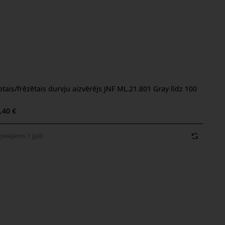
ejams 1 gab
ptais/frēzētais durvju aizvērējs JNF ML.21.801 Gray līdz 100
,40 €
pieejams 1 gab