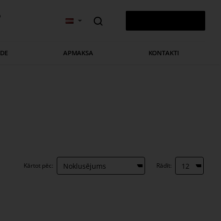
v
0 PRECE(S) - 0,00 €
ĀDE
APMAKSA
KONTAKTI
Kārtot pēc:
Rādīt: