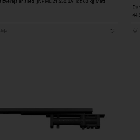
aizvērējs ar sliedi JNF ML.21.550.BA līdz 60 kg Matt
ēļa
1
e
Dur
44,
dēļa