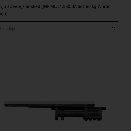
. nedēļa
vju aizvērējs ar sliedi JNF ML.21.550.BA līdz 60 kg White
90 €
1. nedēļa