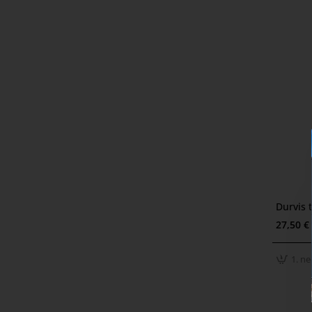
Durvis 
1. ned
27,50 €
1. ne