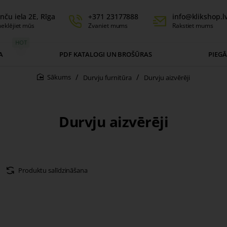
nču iela 2E, Rīga
+371 23177888
info@klikshop.l
eklējiet mūs
Zvaniet mums
Rakstiet mums
HOT
A
PDF KATALOGI UN BROŠŪRAS
PIEG
Durvju furnitūra
Durvju aizvērēji
home
Durvju aizvērēji
Produktu salīdzināšana