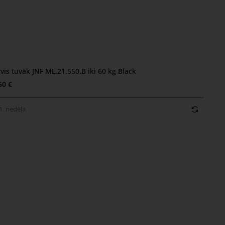
vis tuvāk JNF ML.21.550.B iki 60 kg Black
. nedēļa
50 €
1. nedēļa