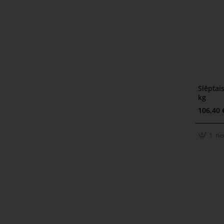
Slēptai
1. ned
kg
106,40 
1. ne