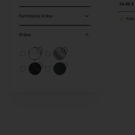
54,00 €
Furnitūras krāsa
Pirkt
Krāsa
1
4
2
2