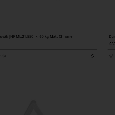
tuvāk JNF ML.21.550 iki 60 kg Matt Chrome
Dur
ēļa
1
27,
dēļa