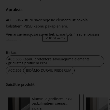
Apraksts
ACC. 506 - stūru savienojošie elementi uz cokola
balstītiem PBSB kāpņu pakāpieniem.
Vienai savienojošai šuvei tiek izmantots 1 savienojošais
elements.
Birkas:
ACC.506 Kāpņu protektora savienojuma elements
grīdlīstes profiliem PBSB
ACC.506
BĪDĀMO DURVJU PIEDERUMI
Saistītie produkti
Alumīnija grīdlīstes PBSL
padziļinātiem sienas
profiliem PBSB ar LED
15,90 €