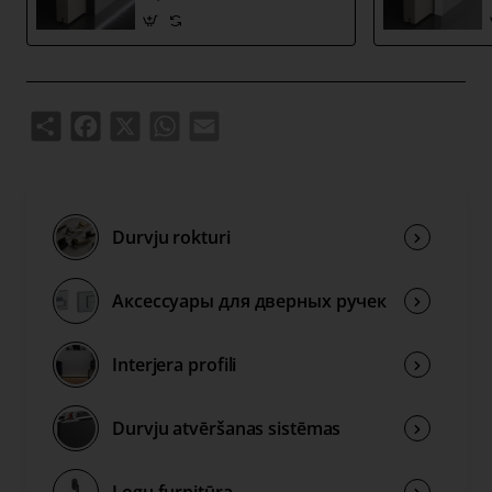
gaismas iespēju
Share
Facebook
X
WhatsApp
Email
Durvju rokturi
Аксессуары для дверных ручек
Interjera profili
Durvju atvēršanas sistēmas
Logu furnitūra