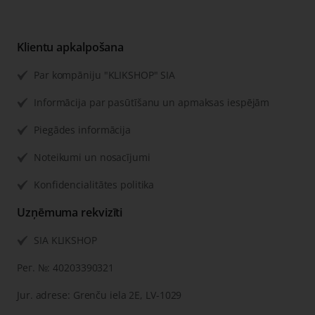
Klientu apkalpošana
Par kompāniju "KLIKSHOP" SIA
Informācija par pasūtīšanu un apmaksas iespējām
Piegādes informācija
Noteikumi un nosacījumi
Konfidencialitātes politika
Uzņēmuma rekvizīti
SIA KLIKSHOP
Рег. №: 40203390321
Jur. adrese: Grenču iela 2E, LV-1029