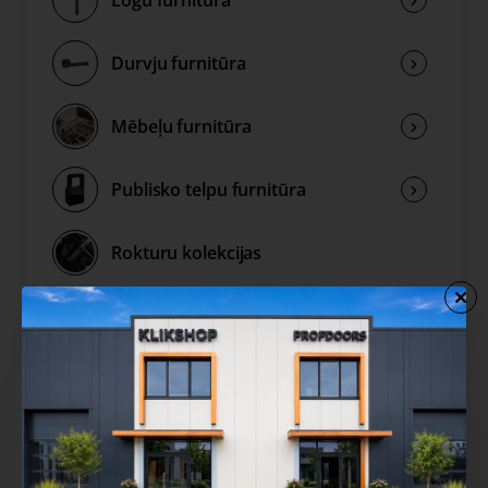
Durvju furnitūra
Mēbeļu furnitūra
Publisko telpu furnitūra
Rokturu kolekcijas
Izpārdošana