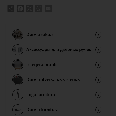
Share
Facebook
X
WhatsApp
Email
Durvju rokturi
Аксессуары для дверных ручек
Interjera profili
Durvju atvēršanas sistēmas
Logu furnitūra
Durvju furnitūra