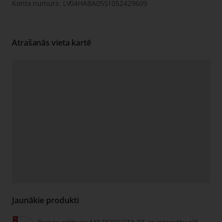
Konta numurs: LV04HABA0551052429609
Atrašanās vieta kartē
Jaunākie produkti