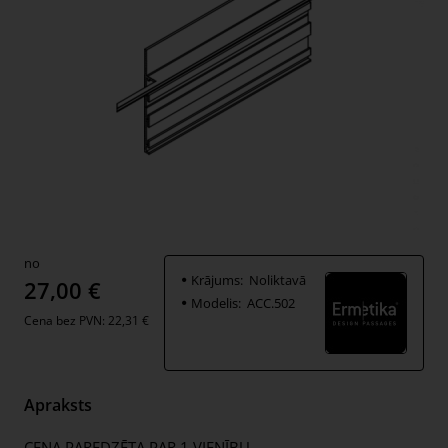
no
Jauns
Krājums:
Noliktavā
27,00 €
Modelis:
ACC.502
Cena bez PVN: 22,31 €
Apraksts
CENA PAREDZĒTA PAR 1 VIENĪBU