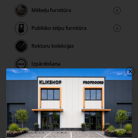
Mēbeļu furnitūra
Publisko telpu furnitūra
Rokturu kolekcijas
Izpārdošana