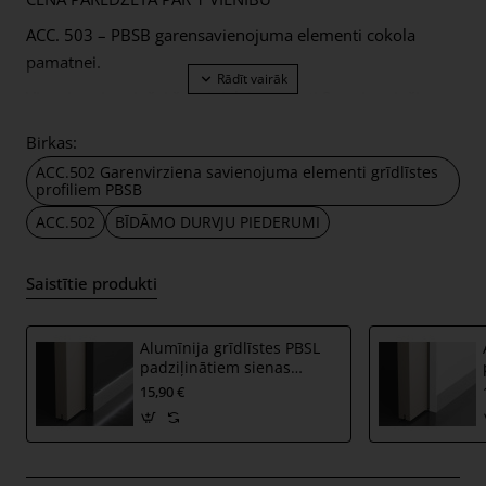
ACC. 503 – PBSB garensavienojuma elementi cokola
pamatnei.
Vienai savienojošai šuvei tiek izmantoti 2 savienojošie
elementi.
Birkas:
ACC.502 Garenvirziena savienojuma elementi grīdlīstes
profiliem PBSB
ACC.502
BĪDĀMO DURVJU PIEDERUMI
Saistītie produkti
Alumīnija grīdlīstes PBSL
padziļinātiem sienas
profiliem PBSB ar LED
15,90 €
gaismas iespēju