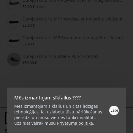
Durvju rokturis MP PERFECTA RT ar integrētu slēdzeni
82,60 €
91,80 €
Durvju rokturis MP Impressa ar integrētu slēdzeni
82,60 €
Durvju rokturis MP Grandera ar integrētu slēdzeni
86,40 €
Durvju rokturis Buster + Punch CROSS
159,00 €
Autortiesības © 2026, KlikShop.lv, Visas tiesības aizsargātas.
Mēs izmantojam sīkfailus ????
Mēs izmantojam sīkfailus un citas līdzīgas
Labi
tehnoloģijas, lai uzlabotu jūsu pārlūkošanas
pieredzi un mūsu vietnes funkcionalitāti.
Pirkt
Uzziniet vairāk mūsu
Privātuma politikā
.
Salīdzināt šo produktu