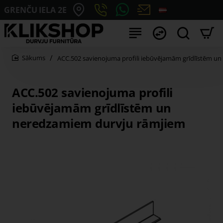
GRENČU IELA 2E
ACC.502 savienojuma profili iebūvējamām grīdlīstēm u
home
ACC.502 savienojuma profili
iebūvējamām grīdlīstēm un
neredzamiem durvju rāmjiem