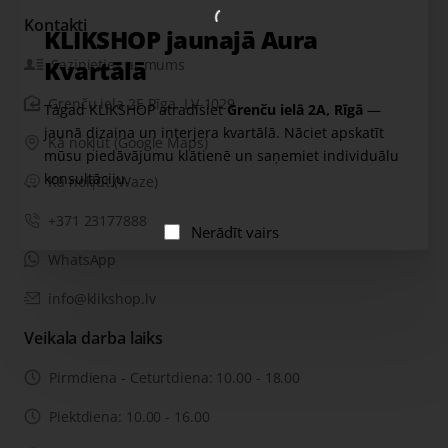
Kontakti
KLIKSHOP jaunajā Aura
Kvartālā
Sazinieties ar mums
Grenču iela 2E Rīga, LV-1029
Tagad KLIKSHOP atradīsiet
Grenču ielā 2A, Rīgā
—
jaunā dizaina un interjera kvartālā. Nāciet apskatīt
Kā nokļūt (Google Maps)
mūsu piedāvājumu klātienē un saņemiet individuālu
konsultāciju.
Kā nokļūt (Waze)
+371 23177888
Nerādīt vairs
WhatsApp
info@klikshop.lv
Veikala darba laiks
Pirmdiena - Ceturtdiena: 10.00 - 18.00
Piektdiena: 10.00 - 16.00