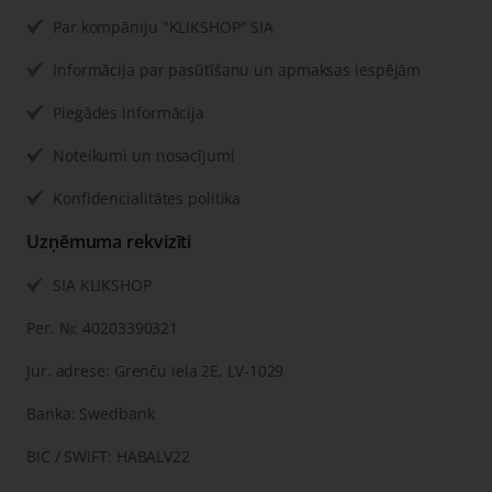
Par kompāniju "KLIKSHOP" SIA
Informācija par pasūtīšanu un apmaksas iespējām
Piegādes informācija
Noteikumi un nosacījumi
Konfidencialitātes politika
Uzņēmuma rekvizīti
SIA KLIKSHOP
Рег. №: 40203390321
Jur. adrese: Grenču iela 2E, LV-1029
Banka: Swedbank
BIC / SWIFT: HABALV22