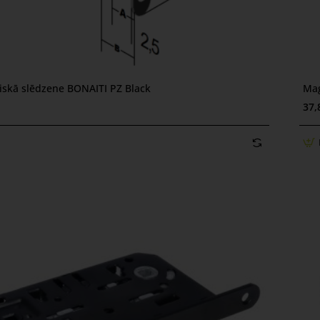
skā slēdzene BONAITI PZ Black
Mag
37,