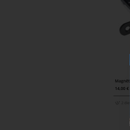
Magnēt
2 die
14,00 €
2 di