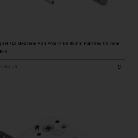
nētiskā slēdzene AGB Polaris BB 85mm Polished Chrome
oliktavā
40 €
Noliktavā