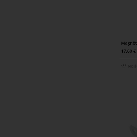
Magnēti
Nolikt
17,60 €
Noli