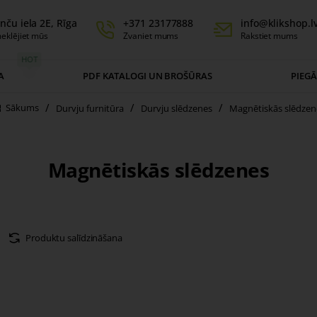
nču iela 2E, Rīga
+371 23177888
info@klikshop.l
eklējiet mūs
Zvaniet mums
Rakstiet mums
HOT
A
PDF KATALOGI UN BROŠŪRAS
PIEG
Durvju furnitūra
Durvju slēdzenes
Magnētiskās slēdzen
home
Magnētiskās slēdzenes
Produktu salīdzināšana