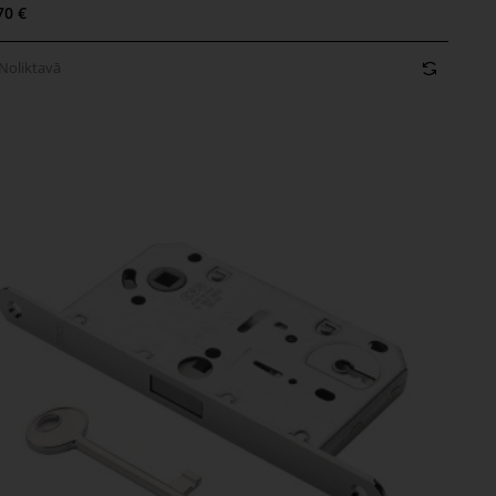
oliktavā
70 €
Noliktavā