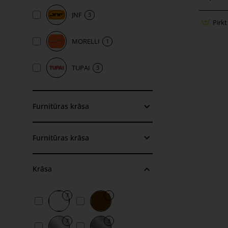
JNF
3
Pirkt
MORELLI
1
TUPAI
3
Furnitūras krāsa
Furnitūras krāsa
Krāsa
7
1
7
3