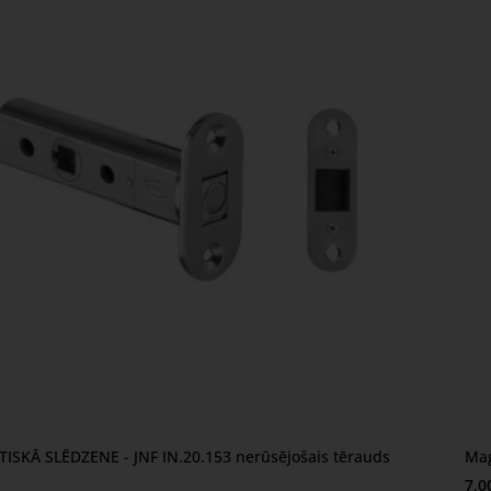
SKĀ SLĒDZENE - JNF IN.20.153 nerūsējošais tērauds
Mag
7,0