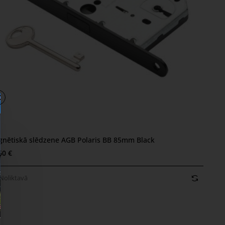
nētiskā slēdzene AGB Polaris BB 85mm Black
oliktavā
60 €
Noliktavā