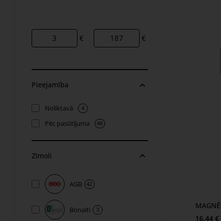
€
€
Pieejamība
Noliktavā
4
Pēc pasūtījuma
48
Zīmoli
AGB
42
MAGNĒTI
Bonaiti
3
16,44 €