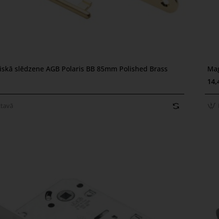
skā slēdzene AGB Polaris BB 85mm Polished Brass
Mag
avā
N
14,
ktavā