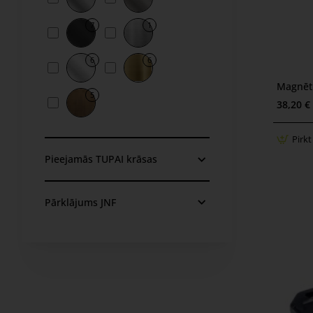
7
1
6
6
Magnēti
5
38,20 €
Pirkt
Pieejamās TUPAI krāsas
Pārklājums JNF