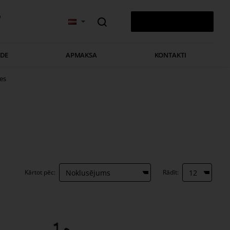
v
0 PRECE(S) - 0,00 €
ĀDE
APMAKSA
KONTAKTI
es
Kārtot pēc:
Rādīt: