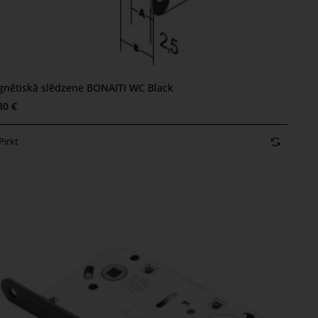
nētiskā slēdzene BONAITI WC Black
80 €
Pirkt