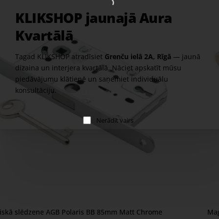
KLIKSHOP jaunajā Aura
Kvartālā
Tagad KLIKSHOP atradīsiet
Grenču ielā 2A, Rīgā
— jaunā
dizaina un interjera kvartālā. Nāciet apskatīt mūsu
piedāvājumu klātienē un saņemiet individuālu
konsultāciju.
Nerādīt vairs
iskā slēdzene AGB Polaris BB 85mm Matt Chrome
Mag