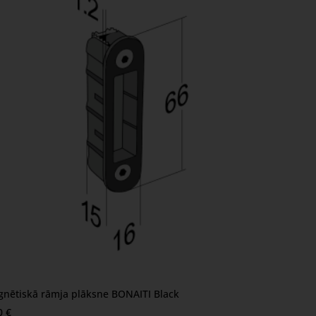
nētiskā rāmja plāksne BONAITI Black
0 €