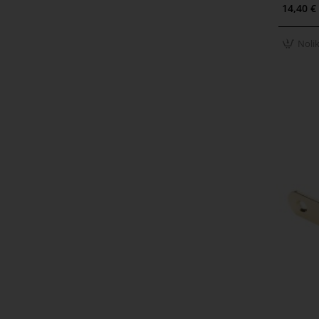
Nolikt
14,40 €
Noli