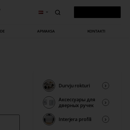
v
0 PRECE(S) - 0,00 €
ĀDE
APMAKSA
KONTAKTI
Durvju rokturi
Аксессуары для
дверных ручек
Interjera profili