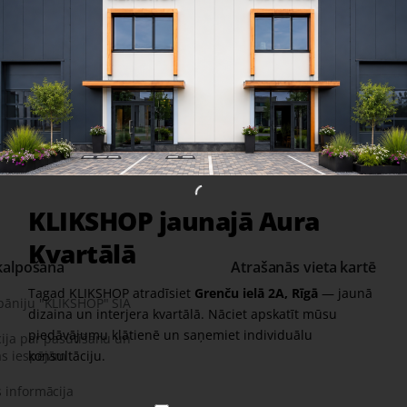
Share
Facebook
X
WhatsApp
Email
rkas:
Alumīnija grīdlīstes AL16X2 padziļinātiem profiliem AL16X2
luminum skirting board AL16X2
KLIKSHOP jaunajā Aura
Kvartālā
kalpošana
Atrašanās vieta kartē
Tagad KLIKSHOP atradīsiet
Grenču ielā 2A, Rīgā
— jaunā
pāniju "KLIKSHOP" SIA
dizaina un interjera kvartālā. Nāciet apskatīt mūsu
piedāvājumu klātienē un saņemiet individuālu
ija par pasūtīšanu un
s iespējām
konsultāciju.
 informācija