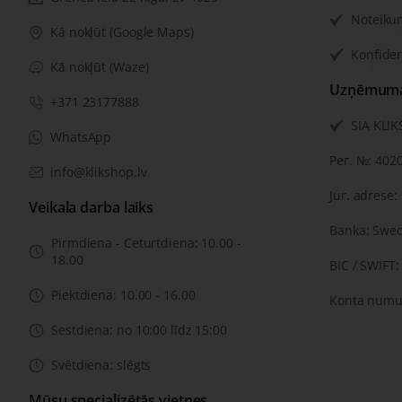
Noteiku
Kā nokļūt (Google Maps)
Konfiden
Kā nokļūt (Waze)
Uzņēmuma 
+371 23177888
SIA KLI
WhatsApp
Рег. №: 402
info@klikshop.lv
Jur. adrese:
Veikala darba laiks
Banka: Swe
Pirmdiena - Ceturtdiena: 10.00 -
18.00
BIC / SWIFT
Piektdiena: 10.00 - 16.00
Konta numu
Sestdiena: no 10:00 līdz 15:00
Svētdiena: slēgts
Mūsu specializētās vietnes