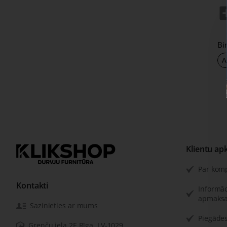
Bi
A
Klientu ap
Par kom
Kontakti
Informāc
apmaksa
Sazinieties ar mums
Piegādes
Grenču iela 2E Rīga, LV-1029