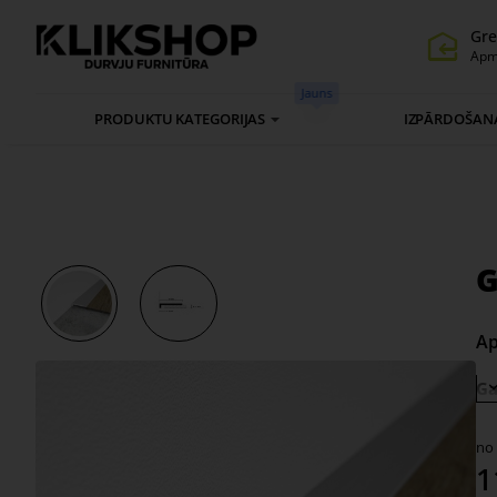
Gre
Apm
Jauns
PRODUKTU KATEGORIJAS
IZPĀRDOŠAN
G
Ap
Ga
no
1