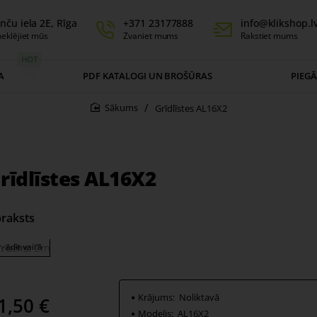
nču iela 2E, Rīga
+371 23177888
info@klikshop.l
eklējiet mūs
Zvaniet mums
Rakstiet mums
HOT
A
PDF KATALOGI UN BROŠŪRAS
PIEG
Grīdlīstes AL16X2
home
rīdlīstes AL16X2
raksts
rums:
2m
Krājums:
Noliktavā
1,50 €
Modelis:
AL16X2