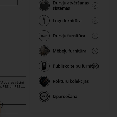
Durvju atvēršanas
sistēmas
Logu furnitūra
Durvju furnitūra
Mēbeļu furnitūra
Publisko telpu furnitūra
Rokturu kolekcijas
 Apdares vāciņi
ACC.503 Garenvirziena
tes PBS un PBSL
savienojuma elementi
es
grīdlīstes profiliem PBSB
2,50 €
Izpārdošana