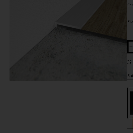
Cen
Pie
Sai
Jauns