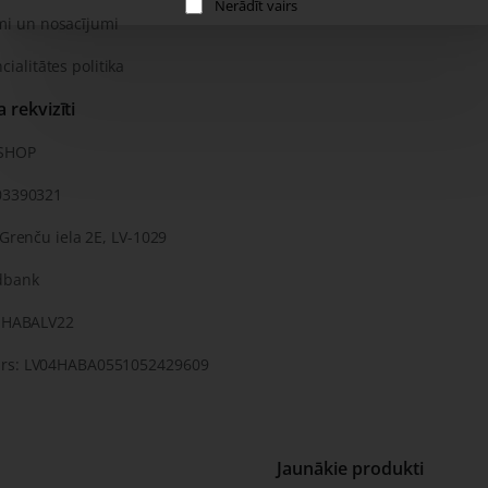
Nerādīt vairs
mi un nosacījumi
cialitātes politika
rekvizīti
KSHOP
03390321
 Grenču iela 2E, LV-1029
dbank
: HABALV22
rs: LV04HABA0551052429609
Jaunākie produkti