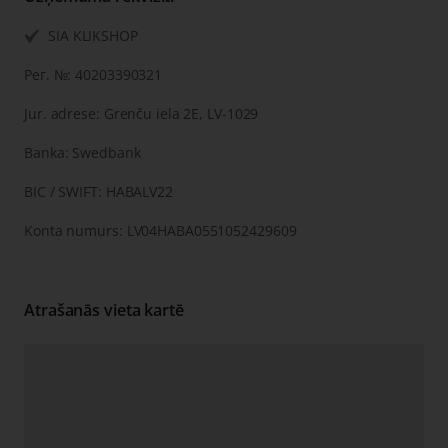
SIA KLIKSHOP
Рег. №: 40203390321
Jur. adrese: Grenču iela 2E, LV-1029
Banka: Swedbank
BIC / SWIFT: HABALV22
Konta numurs: LV04HABA0551052429609
Atrašanās vieta kartē