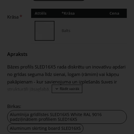
Attēls
*Krāsa
Cena
Dau
Krāsa
Balts
Apraksts
Bāzes profils SLED16X5 rada diskrētu un inovatīvu apdari
no grīdas seguma līdz sienai, logam (rāmim) vai kāpņu
pakāpienam - kur savienojuma un izplešanās šuves ir
strukturāli jāsaglabā.
Piemērots:
Birkas:
Parkets, lamināts, dizaina grīdas un flīzes – no grīdas
Alumīnija grīdlīstes SLED16X5 White RAL 9016
biezuma 5 mm
padziļinātiem profiliem SLED16X5
Visas tirdzniecībā pieejamās LED sloksnes var
Aluminum skirting board SLED16X5
izmantot LED apgaismojumam: