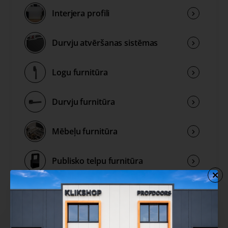
Interjera profili
Durvju atvēršanas sistēmas
Logu furnitūra
Durvju furnitūra
Mēbeļu furnitūra
Publisko telpu furnitūra
Rokturu kolekcijas
Izpārdošana