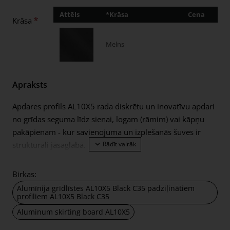
Attēls
*Krāsa
Cena
Dau
Krāsa
Melns
Apraksts
Apdares profils AL10X5 rada diskrētu un inovatīvu apdari
no grīdas seguma līdz sienai, logam (rāmim) vai kāpņu
pakāpienam - kur savienojuma un izplešanās šuves ir
strukturāli jāsaglabā.
Piemērots:
Birkas:
Parkets, lamināts, dizaina grīdas un flīzes – no grīdas
Alumīnija grīdlīstes AL10X5 Black C35 padziļinātiem
biezuma 5 mm
profiliem AL10X5 Black C35
Aluminum skirting board AL10X5