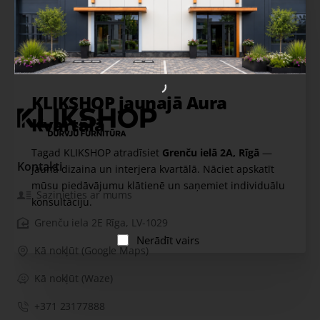
KLIKSHOP jaunajā Aura
Kvartālā
Tagad KLIKSHOP atradīsiet
Grenču ielā 2A, Rīgā
—
Kontakti
jaunā dizaina un interjera kvartālā. Nāciet apskatīt
mūsu piedāvājumu klātienē un saņemiet individuālu
Sazinieties ar mums
konsultāciju.
Grenču iela 2E Rīga, LV-1029
Nerādīt vairs
Kā nokļūt (Google Maps)
Kā nokļūt (Waze)
+371 23177888