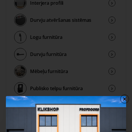
Interjera profili
Durvju atvēršanas sistēmas
Logu furnitūra
Durvju furnitūra
Mēbeļu furnitūra
Publisko telpu furnitūra
Rokturu kolekcijas
Izpārdošana