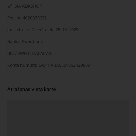
SIA KLIKSHOP
Рег. №: 40203390321
Jur. adrese: Grenču iela 2E, LV-1029
Banka: Swedbank
BIC / SWIFT: HABALV22
Konta numurs: LV04HABA0551052429609
Atrašanās vieta kartē