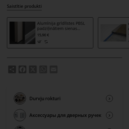
Saistītie produkti
Alumīnija grīdlīstes PBSL
padziļinātiem sienas
profiliem PBSB ar LED
15,90 €
gaismas iespēju
Share
Facebook
X
WhatsApp
Email
Durvju rokturi
Аксессуары для дверных ручек