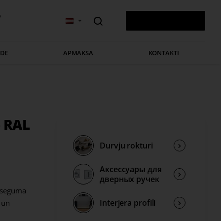
v
0 PRECE(S) - 0,00 €
ĀDE
APMAKSA
KONTAKTI
e RAL
Durvju rokturi
Аксессуары для
дверных ручек
s seguma
Interjera profili
 un