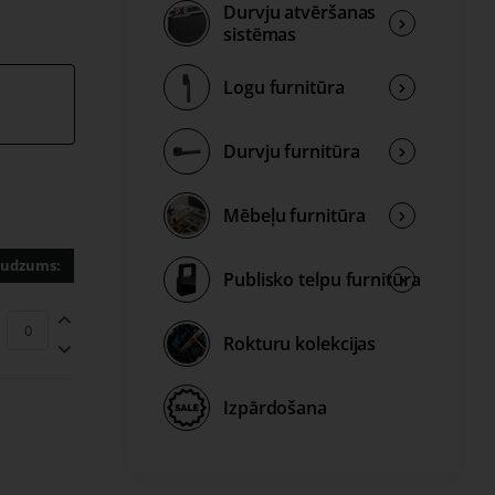
Durvju atvēršanas
sistēmas
m
Logu furnitūra
Durvju furnitūra
Mēbeļu furnitūra
udzums:
Publisko telpu furnitūra
Rokturu kolekcijas
Izpārdošana