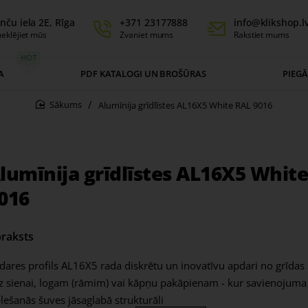
nču iela 2E, Rīga
+371 23177888
info@klikshop.l
eklējiet mūs
Zvaniet mums
Rakstiet mums
HOT
A
PDF KATALOGI UN BROŠŪRAS
PIEG
Alumīnija grīdlīstes AL16X5 White RAL 9016
home
lumīnija grīdlīstes AL16X5 Whit
016
raksts
dares profils AL16X5 rada diskrētu un inovatīvu apdari no grīda
dz sienai, logam (rāmim) vai kāpņu pakāpienam - kur savienojuma
plešanās šuves jāsaglabā strukturāli