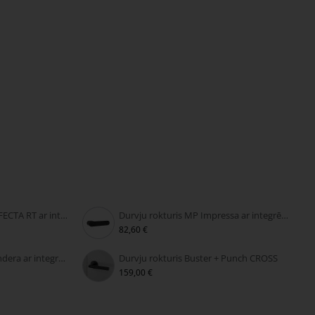
Durvju rokturis MP PERFECTA RT ar integrētu slēdzeni
Durvju rokturis MP Impressa ar integrētu slēdzeni
82,60 €
Durvju rokturis MP Grandera ar integrētu slēdzeni
Durvju rokturis Buster + Punch CROSS
159,00 €