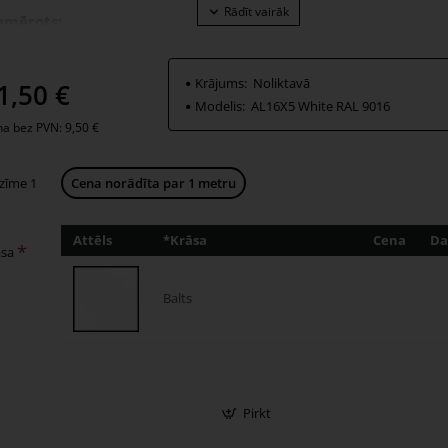
emērots:
rkets, lamināts, dizaina grīdas un flīzes – no grīdas biezuma 5 m
Krājums:
Noliktavā
1,50 €
Modelis:
AL16X5 White RAL 9016
a bez PVN: 9,50 €
zīme 1
Cena norādīta par 1 metru
Attēls
*Krāsa
Cena
Da
āsa
Balts
Pirkt