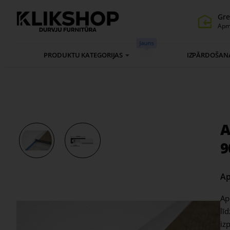
Gre
Apm
Jauns
PRODUKTU KATEGORIJAS
IZPĀRDOŠAN
A
9
Ap
Ap
lī
iz