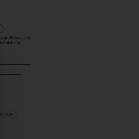
ja grīdlīstes AL10X5
Alumīnija grīdlīstes AL10X5
m finish C31
Black C35
10,29 €
 AL16X5