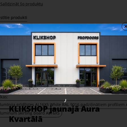
Salīdzināt šo produktu
stītie produkti
Alumīnija grīdlīstes AL10X5
Alumīni
Silver satin EV1
Titaniu
10,29 €
10,29 €
Share
Facebook
X
WhatsApp
Email
rkas:
lumīnija grīdlīstes AL16X5 White RAL 9016 padziļinātiem profiliem
KLIKSHOP jaunajā Aura
luminum skirting board AL16X5
Kvartālā