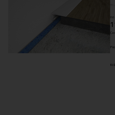
Pi
Pa
no
1
Cen
Pie
Kr
Jauns