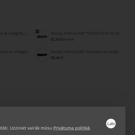
Velkamais durvju rokturis ar integrētu slēdzeni FIMET SECRET
Durvju rokturis MP PERFECTA RT ar integrētu slēdzeni
82,60 €
91,80 €
Durvju rokturis MP Impressa ar integrētu slēdzeni
Durvju rokturis MP Grandera ar integrētu slēdzeni
86,40 €
Labi
itāti. Uzziniet vairāk mūsu
Privātuma politikā
.