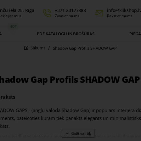
nču iela 2E, Rīga
+371 23177888
info@klikshop.l
eklējiet mūs
Zvaniet mums
Rakstiet mums
HOT
A
PDF KATALOGI UN BROŠŪRAS
PIEG
Shadow Gap Profils SHADOW GAP
home
hadow Gap Profils SHADOW GAP
raksts
ADOW GAPS - (angļu valodā Shadow Gap) ir populārs interjera di
ements, pateicoties kuram tiek panākts elegants un minimālistisks 
kats.
rasto grīdlīstes vietā ēnu ievietošanas grīdlīstes ir ar padziļināju