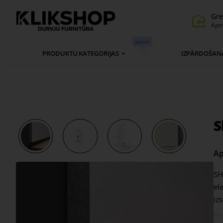
Gre
Apm
Jauns
PRODUKTU KATEGORIJAS
IZPĀRDOŠAN
S
Ap
SH
el
izs
Pa