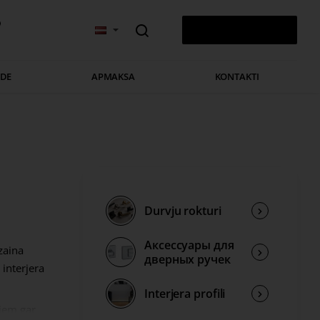
v
0 PRECE(S) - 0,00 €
ĀDE
APMAKSA
KONTAKTI
Durvju rokturi
Аксессуары для
zaina
дверных ручек
interjera
Interjera profili
miem gar