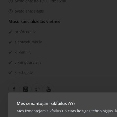
Sestdiena: no 10:00 līdz 15:00
Svētdiena: slēgts
Mūsu specializētās vietnes
profdoors.lv
sleptasdurvis.lv
klikvinil.lv
vikkingdurvis.lv
klikshop.lv
Mēs izmantojam sīkfailus ????
Mēs izmantojam sīkfailus un citas līdzīgas tehnoloģijas, 