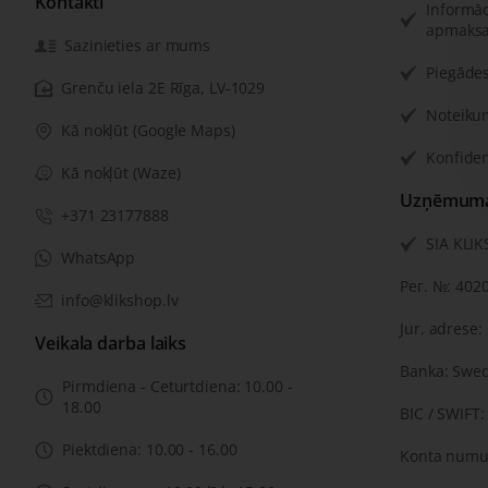
Kontakti
Informāc
apmaksa
Sazinieties ar mums
Piegādes
Grenču iela 2E Rīga, LV-1029
Noteiku
Kā nokļūt (Google Maps)
Konfiden
Kā nokļūt (Waze)
Uzņēmuma 
+371 23177888
SIA KLI
WhatsApp
Рег. №: 402
info@klikshop.lv
Jur. adrese:
Veikala darba laiks
Banka: Swe
Pirmdiena - Ceturtdiena: 10.00 -
18.00
BIC / SWIFT
Piektdiena: 10.00 - 16.00
Konta numu