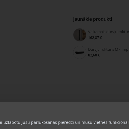
Jaunākie produkti
162,87 €
82,60 €
lai uzlabotu jūsu pārlūkošanas pieredzi un mūsu vietnes funkcional