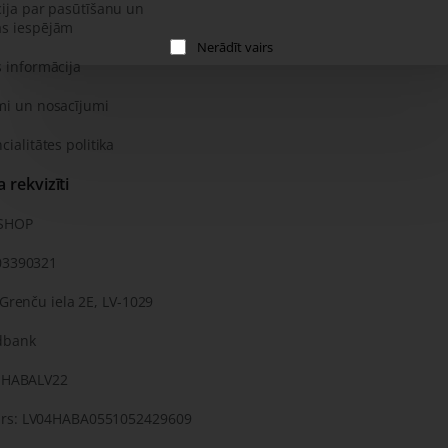
ija par pasūtīšanu un
s iespējām
Nerādīt vairs
 informācija
mi un nosacījumi
cialitātes politika
rekvizīti
KSHOP
03390321
 Grenču iela 2E, LV-1029
dbank
: HABALV22
rs: LV04HABA0551052429609