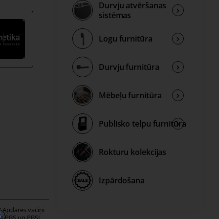
Durvju atvēršanas
sistēmas
vu stila
Logu furnitūra
ļinājums
Durvju furnitūra
ka
Mēbeļu furnitūra
Publisko telpu furnitūra
.
Rokturu kolekcijas
a
Izpārdošana
etaļa
 Apdares vāciņi
ACC.503 Garenvirziena
tes PBS un PBSL
savienojuma elementi