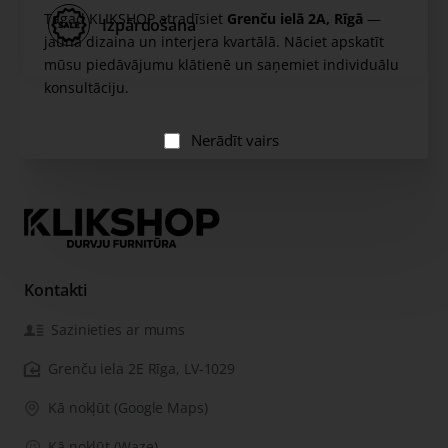
Tagad KLIKSHOP atradīsiet
Grenču ielā 2A, Rīgā
—
Izpārdošana
jaunā dizaina un interjera kvartālā. Nāciet apskatīt
mūsu piedāvājumu klātienē un saņemiet individuālu
konsultāciju.
Nerādīt vairs
Kontakti
Sazinieties ar mums
Grenču iela 2E Rīga, LV-1029
Kā nokļūt (Google Maps)
Kā nokļūt (Waze)