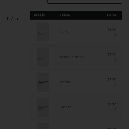
Attēls
Krāsa
Cena
Da
Krāsa
=73,30
Balts
€
=77,50
Matēts hroms
€
=73,30
Melns
€
=88,70
Bronza
€