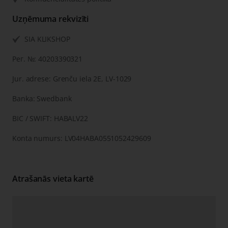
Uzņēmuma rekvizīti
SIA KLIKSHOP
Рег. №: 40203390321
Jur. adrese: Grenču iela 2E, LV-1029
Banka: Swedbank
BIC / SWIFT: HABALV22
Konta numurs: LV04HABA0551052429609
Atrašanās vieta kartē