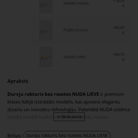
=78,00
Matēts niķelis
€
=86,00
Pulēts hroms
€
=88,70
Matēts zelts
€
Apraksts
Durvju rokturis bez rozetes NUDA LIEVE
ir premium
klases Itālijā izstrādāts modelis, kas apvieno elegantu
dizainu un inovatīvu tehnoloģiju. Patentētā NUDA sistēma
pilnībā novērš tradicionālās dekoratīvās rozetes
nepieciešamību, radot īpaši tīru un modernu durvju
izskatu.
Birkas:
Durvju rokturis bez rozetes NUDA LIEVE