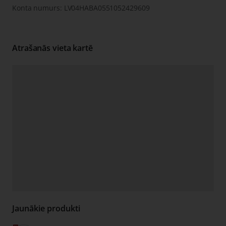
Konta numurs: LV04HABA0551052429609
Atrašanās vieta kartē
Jaunākie produkti