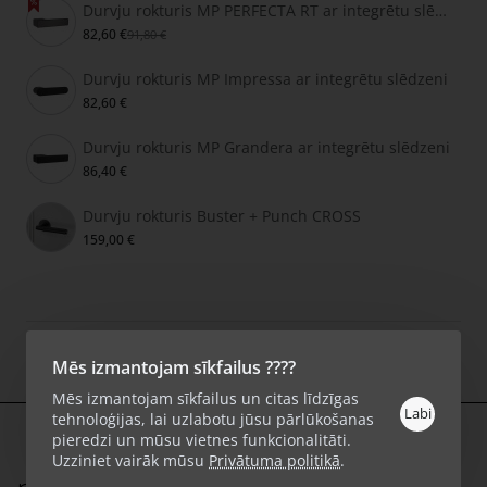
Durvju rokturis MP PERFECTA RT ar integrētu slēdzeni
82,60 €
91,80 €
Durvju rokturis MP Impressa ar integrētu slēdzeni
82,60 €
Durvju rokturis MP Grandera ar integrētu slēdzeni
86,40 €
Durvju rokturis Buster + Punch CROSS
159,00 €
Autortiesības © 2026, KlikShop.lv, Visas tiesības aizsargātas.
Mēs izmantojam sīkfailus ????
Mēs izmantojam sīkfailus un citas līdzīgas
Labi
tehnoloģijas, lai uzlabotu jūsu pārlūkošanas
pieredzi un mūsu vietnes funkcionalitāti.
Pirkt
Uzziniet vairāk mūsu
Privātuma politikā
.