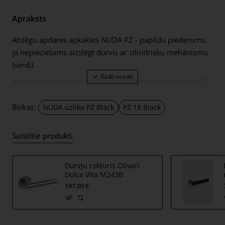
Apraksts
Atslēgu apdares apkakles NUDA PZ - papildu piederums,
ja nepieciešams aizslēgt durvis ar cilindrisku mehānismu
(serdi).
Apkakles paredzētas jebkura biezuma durvju vērtnēm. PZ
rokassprādzes NUDA ir tikai 1 mm biezas, tāpēc tās
izskatās ārkārtīgi minimālistiskas. Apkakles ir pielīmētas
Birkas:
NUDA uzlika PZ Black
PZ 18 Black
pie durvīm ar īpaši stipru fiksējošu 3M līmlenti.
Komplektā ietilpst:
Saistītie produkti
divas apkakles ar 3M līmlenti;
Durvju rokturis Olivari
Dolce Vita M243B
197,00 €