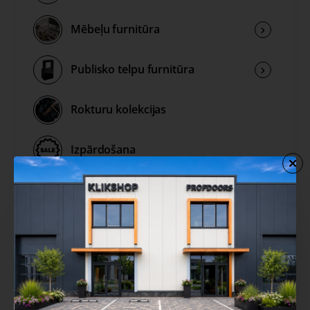
Mēbeļu furnitūra
Publisko telpu furnitūra
Rokturu kolekcijas
Izpārdošana