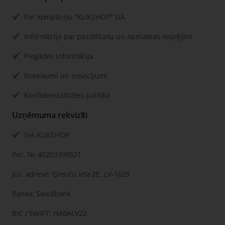
Par kompāniju "KLIKSHOP" SIA
Informācija par pasūtīšanu un apmaksas iespējām
Piegādes informācija
Noteikumi un nosacījumi
Konfidencialitātes politika
Uzņēmuma rekvizīti
SIA KLIKSHOP
Рег. №: 40203390321
Jur. adrese: Grenču iela 2E, LV-1029
Banka: Swedbank
BIC / SWIFT: HABALV22