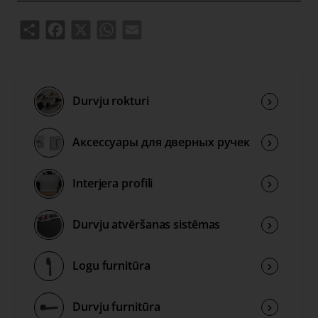
Share
Facebook
X
WhatsApp
Email
Durvju rokturi
Аксессуары для дверных ручек
Interjera profili
Durvju atvēršanas sistēmas
Logu furnitūra
Durvju furnitūra