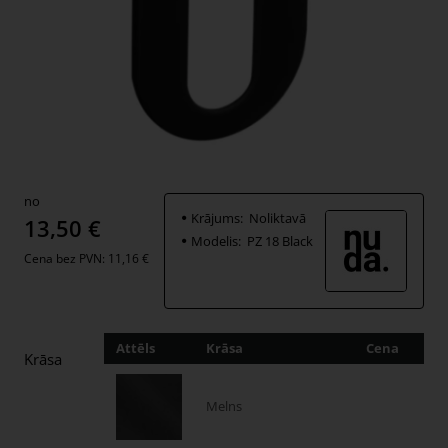
no
Krājums:
Noliktavā
13,50 €
Modelis:
PZ 18 Black
Cena bez PVN: 11,16 €
Attēls
Krāsa
Cena
Dau
Krāsa
Melns