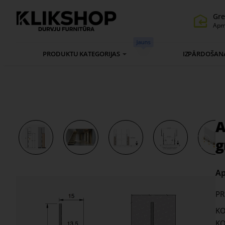
Gre
Apm
Jauns
PRODUKTU KATEGORIJAS
IZPĀRDOŠAN
A
g
Ap
PR
KO
KO