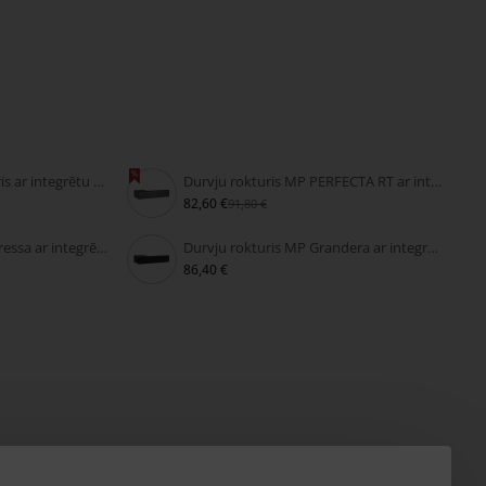
Velkamais durvju rokturis ar integrētu slēdzeni FIMET SECRET
Durvju rokturis MP PERFECTA RT ar integrētu slēdzeni
82,60 €
91,80 €
Durvju rokturis MP Impressa ar integrētu slēdzeni
Durvju rokturis MP Grandera ar integrētu slēdzeni
86,40 €