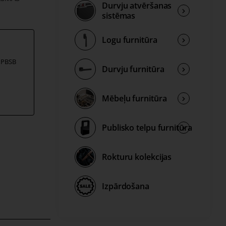
Durvju atvēršanas
sistēmas
ants un
Logu furnitūra
 uzstādīt
s PBSB
Durvju furnitūra
a lieliski
MO
interjerā.
Mēbeļu furnitūra
ija
.
Publisko telpu furnitūra
ās pirms
augstuma
Rokturu kolekcijas
filā var
 laminētas
Izpārdošana
un 10 mm