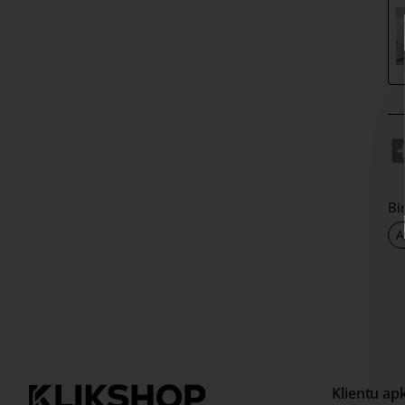
Bi
A
Klientu ap