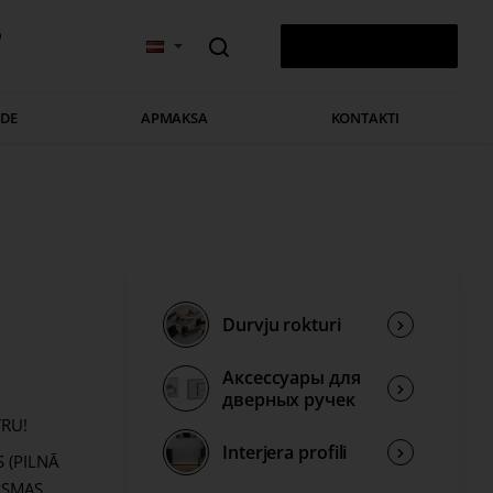
v
0 PRECE(S) - 0,00 €
ĀDE
APMAKSA
KONTAKTI
Durvju rokturi
Аксессуары для
дверных ручек
TRU!
Interjera profili
 (PILNĀ
RSMAS