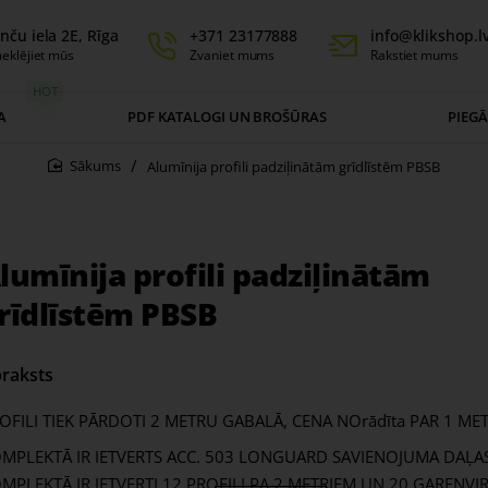
nču iela 2E, Rīga
+371 23177888
info@klikshop.l
eklējiet mūs
Zvaniet mums
Rakstiet mums
HOT
A
PDF KATALOGI UN BROŠŪRAS
PIEG
Alumīnija profili padziļinātām grīdlīstēm PBSB
home
lumīnija profili padziļinātām
rīdlīstēm PBSB
raksts
OFILI TIEK PĀRDOTI 2 METRU GABALĀ, CENA NOrādīta PAR 1 ME
MPLEKTĀ IR IETVERTS ACC. 503 LONGUARD SAVIENOJUMA DAĻAS
MPLEKTĀ IR IETVERTI 12 PROFILI PA 2 METRIEM UN 20 GARENVI