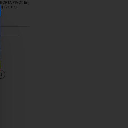
s PORTA PIVOT Eņģe
Logu rokturis APRILE CYNIA R
HPIVOT XL
Polished Chrome
€
30,20 €
es