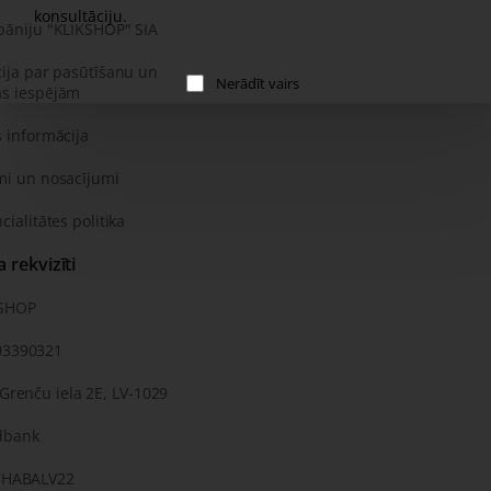
konsultāciju.
pāniju "KLIKSHOP" SIA
ija par pasūtīšanu un
Nerādīt vairs
s iespējām
 informācija
mi un nosacījumi
cialitātes politika
rekvizīti
KSHOP
03390321
 Grenču iela 2E, LV-1029
dbank
: HABALV22