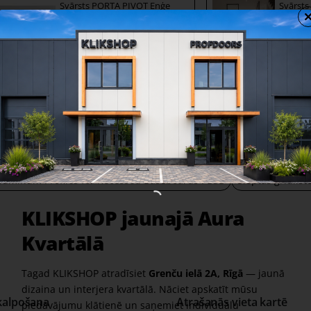
Svārsts PORTA PIVOT Eņģe
Svārst
STEALTHPIVOT NL
STEALT
484,00 €
607,00 
Share
Facebook
X
WhatsApp
Email
rkas:
Alumīnija profili padziļinātām grīdlīstēm PBSB
luminum Profiles for Recessed Baseboards PBSB
Slēptās grīdlīst
KLIKSHOP jaunajā Aura
Kvartālā
Tagad KLIKSHOP atradīsiet
Grenču ielā 2A, Rīgā
— jaunā
dizaina un interjera kvartālā. Nāciet apskatīt mūsu
kalpošana
Atrašanās vieta kartē
piedāvājumu klātienē un saņemiet individuālu