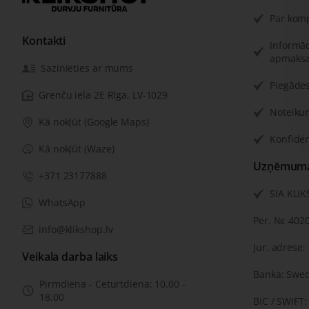
Par kom
Kontakti
Informāc
apmaksa
Sazinieties ar mums
Piegādes
Grenču iela 2E Rīga, LV-1029
Noteiku
Kā nokļūt (Google Maps)
Konfiden
Kā nokļūt (Waze)
Uzņēmuma 
+371 23177888
SIA KLI
WhatsApp
Рег. №: 402
info@klikshop.lv
Jur. adrese:
Veikala darba laiks
Banka: Swe
Pirmdiena - Ceturtdiena: 10.00 -
18.00
BIC / SWIFT