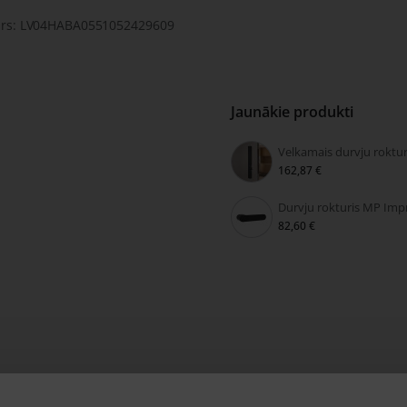
rs: LV04HABA0551052429609
Jaunākie produkti
162,87 €
82,60 €