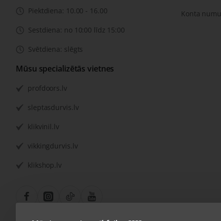
Piektdiena: 10.00 - 16.00
Konta numu
Sestdiena: no 10:00 līdz 15:00
Svētdiena: slēgts
Mūsu specializētās vietnes
profdoors.lv
sleptasdurvis.lv
klikvinil.lv
vikkingdurvis.lv
klikshop.lv