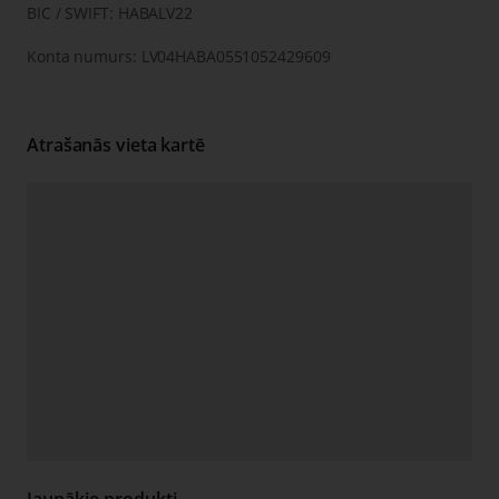
BIC / SWIFT: HABALV22
Konta numurs: LV04HABA0551052429609
Atrašanās vieta kartē