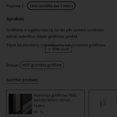
Piezīme 1
Cena norādīta par 1 metru
Apraksts
Grīdlīstes ir izgatavotas tā, lai tās pēc saviem izmēriem
lieliski iederētos slēpto grīdlīstes profilā
Tāpat kā standarta izstrādājumu var izmantot grīdlīstes.
Izmanto istabas apstākļiem
Kopējais augstums - 58 mm
Birkas:
MDF gruntēta grīdlīste
Grīdlīstes biezums ir 10 mm
GRĪDU VARAM IZGATAVOT PĒC JŪSU SNIEGTAJIEM
Saistītie produkti
IZMĒRĪJUMIEM UN NOKRĀSOT JŪSU IZVĒLĒTĀ RAL/NCS
KRĀSĀ
Alumīnija grīdlīstes PBSL
padziļinātiem sienas
profiliem PBSB ar LED
15,90 €
gaismas iespēju