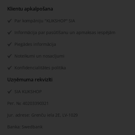
Klientu apkalpošana
Par kompāniju "KLIKSHOP" SIA
Informācija par pasūtīšanu un apmaksas iespējām
Piegādes informācija
Noteikumi un nosacījumi
Konfidencialitātes politika
Uzņēmuma rekvizīti
SIA KLIKSHOP
Рег. №: 40203390321
Jur. adrese: Grenču iela 2E, LV-1029
Banka: Swedbank