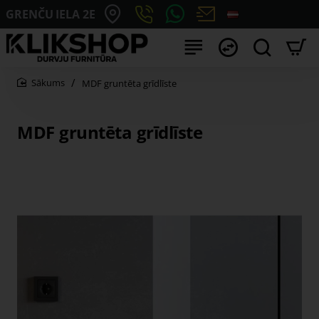
GRENČU IELA 2E
MDF gruntēta grīdlīste
home
MDF gruntēta grīdlīste