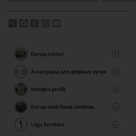
Share
Facebook
X
WhatsApp
Email
Durvju rokturi
Аксессуары для дверных ручек
Interjera profili
Durvju atvēršanas sistēmas
Logu furnitūra