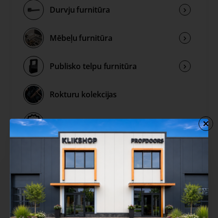
Durvju furnitūra
Mēbeļu furnitūra
Publisko telpu furnitūra
Rokturu kolekcijas
Izpārdošana