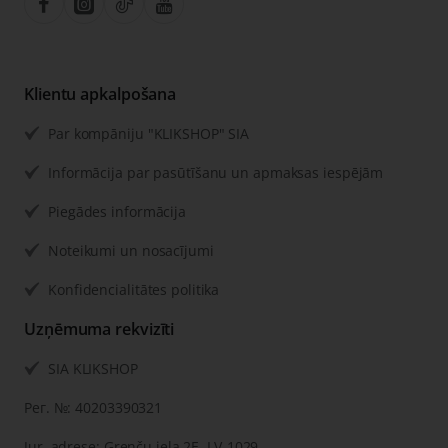
Klientu apkalpošana
Par kompāniju "KLIKSHOP" SIA
Informācija par pasūtīšanu un apmaksas iespējām
Piegādes informācija
Noteikumi un nosacījumi
Konfidencialitātes politika
Uzņēmuma rekvizīti
SIA KLIKSHOP
Рег. №: 40203390321
Jur. adrese: Grenču iela 2E, LV-1029