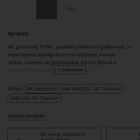
Titāns
Apraksts
WC grozāmais TUPAI - papildus piederums gadījumam, ja
nepieciešams aizslēgt durvis no iekšpuses (vannas
istabas, tualetes vai guļamistabas durvis). Ārpusē ir
iegriezums durvju avārijas atvēršanai.
Eņģe paredzēta 38-44mm biezām durvju vērtnēm. WC
grozāmā savienojuma ass ir 4x4mm (ar iespēju to
Birkas:
WC aizgrieznis TUPAI 4040 Q5S 141 Titanium
izgatavot 6x6mm, izmantojot reduktoru). Grozāmais ir
4040 Q5S 141 Titanium
aprīkots ar plānām 5mm biezām metāla rozetēm.
Komplektā ietilpst:
Saistītie produkti
divi adapteri ar 5 mm biezām apdares rozetēm;
4x4mm diametra vīšanas stienis;
Pie sienas stiprināma
durvju atdure
2 gab M4 caururbuma skrūves;