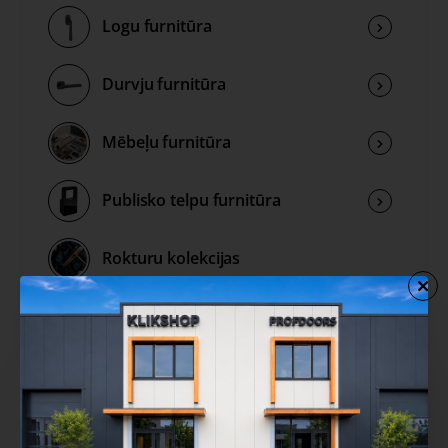
Logu furnitūra
Durvju furnitūra
Mēbeļu furnitūra
Publisko telpu furnitūra
Rokturu kolekcijas
Izpārdošana