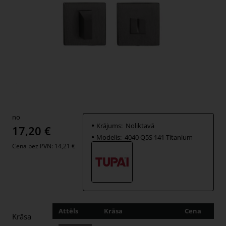
no
Krājums:
Noliktavā
17,20 €
Modelis:
4040 Q5S 141 Titanium
Cena bez PVN: 14,21 €
Attēls
Krāsa
Cena
Dau
Krāsa