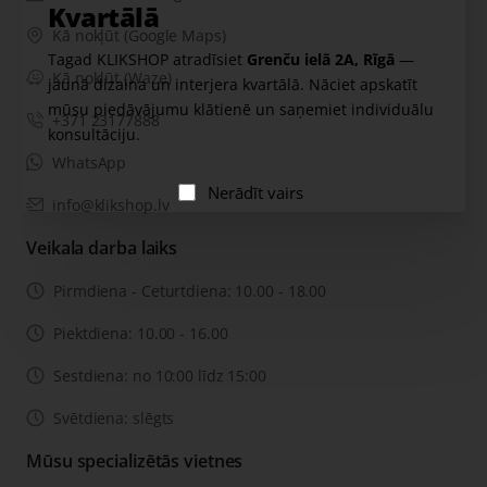
Kvartālā
Kā nokļūt (Google Maps)
Tagad KLIKSHOP atradīsiet
Grenču ielā 2A, Rīgā
—
Kā nokļūt (Waze)
jaunā dizaina un interjera kvartālā. Nāciet apskatīt
mūsu piedāvājumu klātienē un saņemiet individuālu
+371 23177888
konsultāciju.
WhatsApp
Nerādīt vairs
info@klikshop.lv
Veikala darba laiks
Pirmdiena - Ceturtdiena: 10.00 - 18.00
Piektdiena: 10.00 - 16.00
Sestdiena: no 10:00 līdz 15:00
Svētdiena: slēgts
Mūsu specializētās vietnes