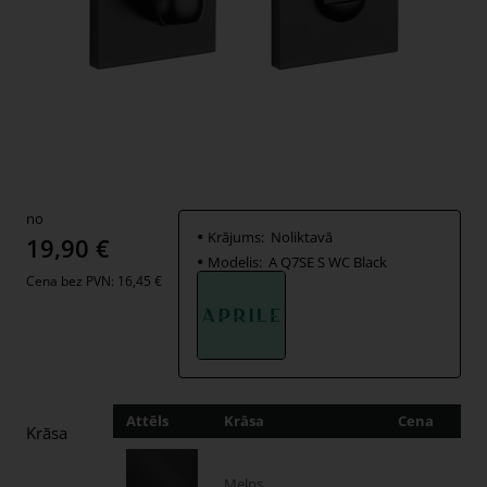
no
Krājums:
Noliktavā
19,90 €
Modelis:
A Q7SE S WC Black
Cena bez PVN: 16,45 €
Attēls
Krāsa
Cena
Dau
Krāsa
Melns