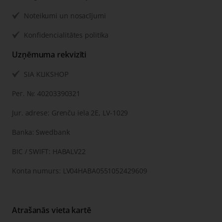
Noteikumi un nosacījumi
Konfidencialitātes politika
Uzņēmuma rekvizīti
SIA KLIKSHOP
Рег. №: 40203390321
Jur. adrese: Grenču iela 2E, LV-1029
Banka: Swedbank
BIC / SWIFT: HABALV22
Konta numurs: LV04HABA0551052429609
Atrašanās vieta kartē