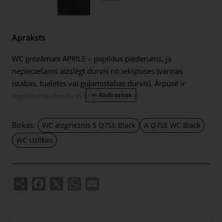
Apraksts
WC grozāmais APRILE – papildus piederums, ja
nepieciešams aizslēgt durvis no iekšpuses (vannas
istabas, tualetes vai guļamistabas durvis). Ārpusē ir
iegriezums durvju avārijas atvēršanai.
Eņģe paredzēta 38-44mm biezām durvju vērtnēm. WC
grozāmā savienojuma ass ir 4x4mm (ar iespēju to
Birkas:
WC aizgrieznis S Q7SE Black
A Q7SE WC Black
izgatavot 6x6mm, izmantojot reduktoru). Grozāmais ir
WC Uzlikas
aprīkots ar 7 mm biezām metāla rozetēm.
Komplektā ietilpst:
Share
Facebook
X
WhatsApp
Email
divi adapteri ar 7 mm biezām apdares rozetēm;
4x4mm diametra vīšanas stienis;
2 gab M4 caururbuma skrūves;
1 sešstūra skrūve un 3 mm sešstūra atslēga;