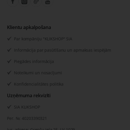
Klientu apkalpošana
Par kompāniju "KLIKSHOP" SIA
Informācija par pasūtīšanu un apmaksas iespējām
Piegādes informācija
Noteikumi un nosacījumi
Konfidencialitātes politika
Uzņēmuma rekvizīti
SIA KLIKSHOP
Рег. №: 40203390321
Jur. adrese: Grenču iela 2E, LV-1029