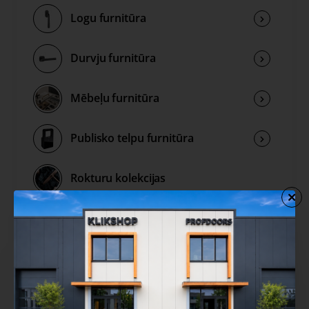
Logu furnitūra
Durvju furnitūra
Mēbeļu furnitūra
Publisko telpu furnitūra
Rokturu kolekcijas
Izpārdošana