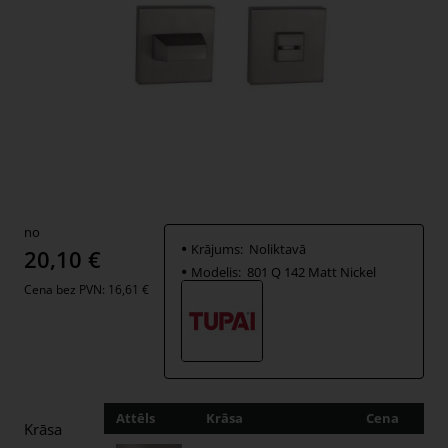
no
Krājums:
Noliktavā
20,10 €
Modelis:
801 Q 142 Matt Nickel
Cena bez PVN: 16,61 €
Attēls
Krāsa
Cena
Dau
Krāsa