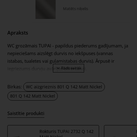
Matēts niķelis
Apraksts
WC grozāmais TUPAI - papildus piederums gadījumam, ja
nepieciešams aizslēgt durvis no iekšpuses (vannas
istabas, tualetes vai guļamistabas durvis). Ārpusē ir
iegriezums durvju avārijas atvēršanai.
Eņģe paredzēta 38-44mm biezām durvju vērtnēm. WC
grozāmā savienojuma ass ir 4x4mm (ar iespēju to
Birkas:
WC aizgrieznis 801 Q 142 Matt Nickel
izgatavot 6x6mm, izmantojot reduktoru). Grozāmais ir
801 Q 142 Matt Nickel
aprīkots ar 11mm biezām metāla rozetēm.
Komplektā ietilpst:
Saistītie produkti
divi adapteri ar 11 mm biezām apdares rozetēm;
4x4mm diametra vīšanas stienis;
Rokturis TUPAI 2732 Q 142
Matt Nickel
2 gab M4 caururbuma skrūves;