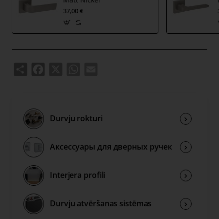
37,00 €
1 sešstūra skrūve un 3 mm sešstūra atslēga;
Ja Jūsu durvju vērtne būs biezāka par 44mm, Jums būs
nepieciešams biezāks durvju uzstādīšanas komplekts,
svarīgu saistīto informāciju atstājiet pasūtījuma piezīmēs,
tai skaitā durvju vērtnes biezumu. Pēc Jūsu sniegtās
Share
Facebook
X
WhatsApp
Email
informācijas pārbaudes mēs Jūs informēsim, vai varam
nokomplektēt preci vajadzīgā biezuma durvīm.
Durvju rokturi
Аксессуары для дверных ручек
Interjera profili
Durvju atvēršanas sistēmas