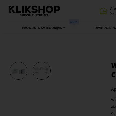
Gre
Apm
Jauns
PRODUKTU KATEGORIJAS
IZPĀRDOŠAN
W
C
Ap
WC
ai
du