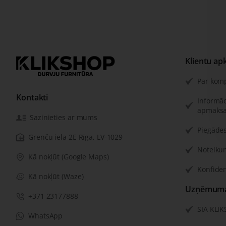
Klientu ap
Par kom
Kontakti
Informāc
apmaksa
Sazinieties ar mums
Piegādes
Grenču iela 2E Rīga, LV-1029
Noteiku
Kā nokļūt (Google Maps)
Konfiden
Kā nokļūt (Waze)
Uzņēmuma 
+371 23177888
SIA KLI
WhatsApp