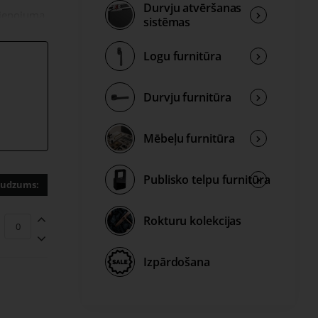
Durvju atvēršanas
vienojuma
sistēmas
.
Logu furnitūra
Durvju furnitūra
Mēbeļu furnitūra
s biezāks
Publisko telpu furnitūra
udzums:
iegtās
Rokturu kolekcijas
t preci
Izpārdošana