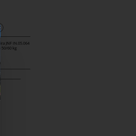
vira JNF IN.05.064 Matt
Svārsts PIVOT tipa eņģe JNF
 50/60 kg
IN.05.208 līdz 65 kg
48,50 €