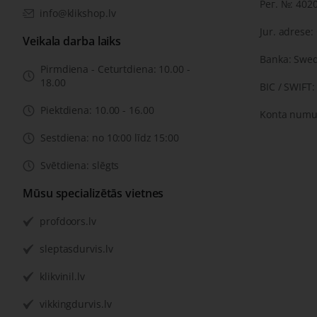
Рег. №: 402
info@klikshop.lv
Jur. adrese:
Veikala darba laiks
Banka: Swe
Pirmdiena - Ceturtdiena: 10.00 -
18.00
BIC / SWIFT
Piektdiena: 10.00 - 16.00
Konta numu
Sestdiena: no 10:00 līdz 15:00
Svētdiena: slēgts
Mūsu specializētās vietnes
profdoors.lv
sleptasdurvis.lv
klikvinil.lv
vikkingdurvis.lv