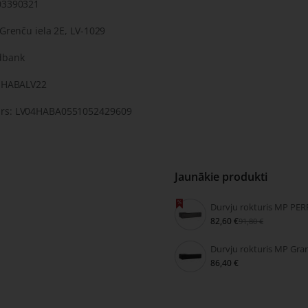
03390321
 Grenču iela 2E, LV-1029
dbank
: HABALV22
rs: LV04HABA0551052429609
Jaunākie produkti
82,60 €
91,80 €
86,40 €