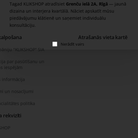
Tagad KLIKSHOP atradīsiet
Grenču ielā 2A, Rīgā
— jaunā
dizaina un interjera kvartālā. Nāciet apskatīt mūsu
piedāvājumu klātienē un saņemiet individuālu
konsultāciju.
kalpošana
Atrašanās vieta kartē
Nerādīt vairs
pāniju "KLIKSHOP" SIA
ija par pasūtīšanu un
s iespējām
 informācija
mi un nosacījumi
cialitātes politika
rekvizīti
KSHOP