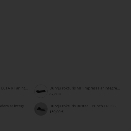
Durvju rokturis MP PERFECTA RT ar integrētu slēdzeni
Durvju rokturis MP Impressa ar integrētu slēdzeni
82,60 €
Durvju rokturis MP Grandera ar integrētu slēdzeni
Durvju rokturis Buster + Punch CROSS
159,00 €