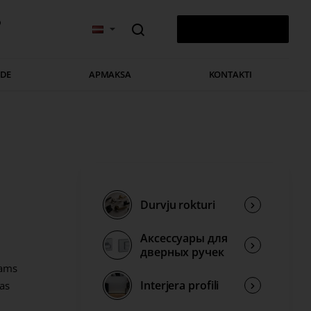
v
0 PRECE(S) - 0,00 €
ĀDE
APMAKSA
KONTAKTI
Durvju rokturi
Аксессуары для
дверных ручек
šams
Interjera profili
bas