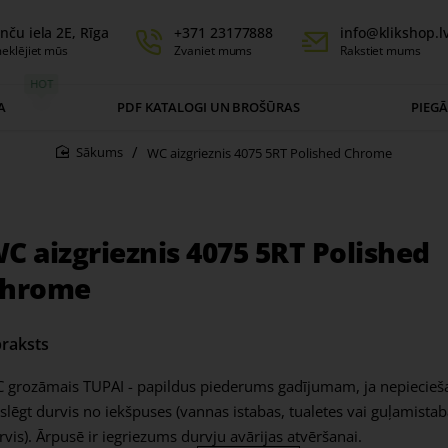
nču iela 2E, Rīga
+371 23177888
info@klikshop.l
eklējiet mūs
Zvaniet mums
Rakstiet mums
HOT
A
PDF KATALOGI UN BROŠŪRAS
PIEG
WC aizgrieznis 4075 5RT Polished Chrome
home
C aizgrieznis 4075 5RT Polished
hrome
raksts
 grozāmais TUPAI - papildus piederums gadījumam, ja nepiecie
zslēgt durvis no iekšpuses (vannas istabas, tualetes vai guļamista
rvis). Ārpusē ir iegriezums durvju avārijas atvēršanai.