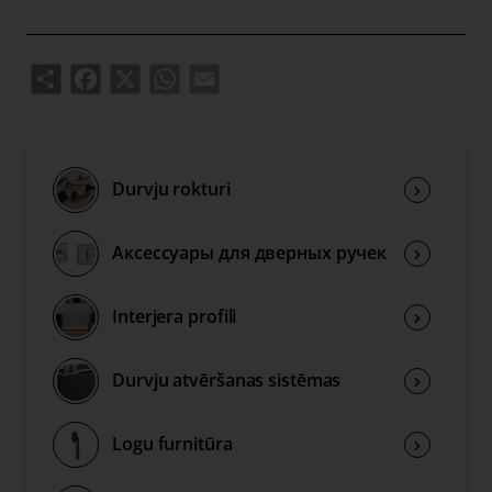
Share
Facebook
X
WhatsApp
Email
Durvju rokturi
Аксессуары для дверных ручек
Interjera profili
Durvju atvēršanas sistēmas
Logu furnitūra