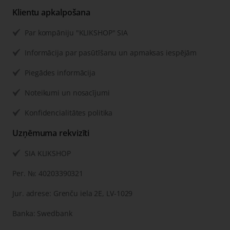
Klientu apkalpošana
Par kompāniju "KLIKSHOP" SIA
Informācija par pasūtīšanu un apmaksas iespējām
Piegādes informācija
Noteikumi un nosacījumi
Konfidencialitātes politika
Uzņēmuma rekvizīti
SIA KLIKSHOP
Рег. №: 40203390321
Jur. adrese: Grenču iela 2E, LV-1029
Banka: Swedbank