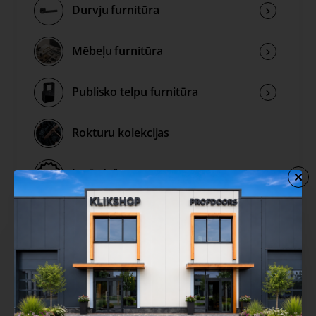
Durvju furnitūra
Mēbeļu furnitūra
Publisko telpu furnitūra
Rokturu kolekcijas
Izpārdošana