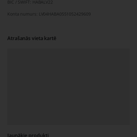
BIC / SWIFT: HABALV22
Konta numurs: LV04HABA0551052429609
Atrašanās vieta kartē
Jaunākie produkti