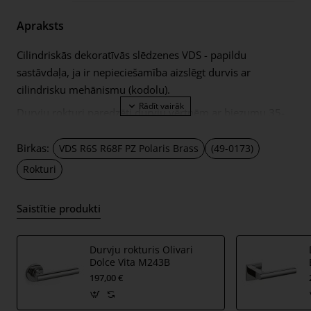
Apraksts
Cilindriskās dekoratīvās slēdzenes VDS - papildu
sastāvdaļa, ja ir nepieciešamība aizslēgt durvis ar
cilindrisku mehānismu (kodolu).
Durvju rokturi paredzēti durvju vērtnēm ar biezumu 35-
50mm. PZ atslēgu slēdzenes ir aprīkotas ar 9mm biezām
metāla rozetēm.
Birkas:
VDS R6S R68F PZ Polaris Brass
(49-0173)
Komplektā ietilpst:
Rokturi
divi adapteri ar 9 mm biezām dekoratīvām rozetēm;
Saistītie produkti
2 gab M4 caururbuma skrūves;
Ja jūsu durvju vērtne ir biezāka par 50 mm, jums būs
Durvju rokturis Olivari
nepieciešams biezāks durvju uzstādīšanas komplekts,
Dolce Vita M243B
lūdzu, atstājiet pasūtījuma piezīmēs svarīgu informāciju,
197,00 €
tostarp durvju vērtnes biezumu. Pēc tam montāžas
komplekts tiks pielāgots jūsu vajadzībām.