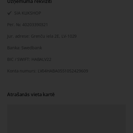
Uzņēmuma rekvizīti
SIA KLIKSHOP
Рег. №: 40203390321
Jur. adrese: Grenču iela 2E, LV-1029
Banka: Swedbank
BIC / SWIFT: HABALV22
Konta numurs: LV04HABA0551052429609
Atrašanās vieta kartē