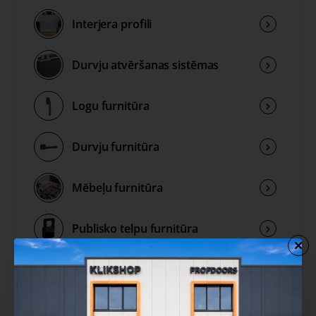
Interjera profili
Durvju atvēršanas sistēmas
Logu furnitūra
Durvju furnitūra
Mēbeļu furnitūra
Publisko telpu furnitūra
Rokturu kolekcijas
Izpārdošana