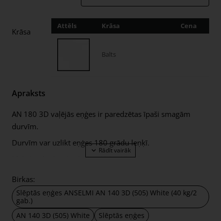
Attēls
Krāsa
Cena
Dau
Krāsa
Balts
Apraksts
AN 180 3D vaļējās eņģes ir paredzētas īpaši smagām
durvīm.
Durvīm var uzlikt eņģes 180 grādu leņķī.
Maksimālā durvju slodze 40 kg / 2 gab.
Minimālais vērtnes biezums 35 mm
Birkas:
Eņģes ir izgatavotas no cinka sakausējuma ZAMAK.
Slēptās eņģes ANSELMI AN 140 3D (505) White (40 kg/2
gab.)
Ass un leņķi no nerūsējošā tērauda.
AN 140 3D (505) White
Slēptās eņģes