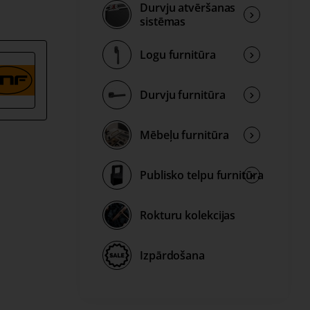
Durvju atvēršanas
sistēmas
as, asis
Logu furnitūra
ms 13 mm.
Durvju furnitūra
Mēbeļu furnitūra
em.
Publisko telpu furnitūra
Rokturu kolekcijas
Izpārdošana