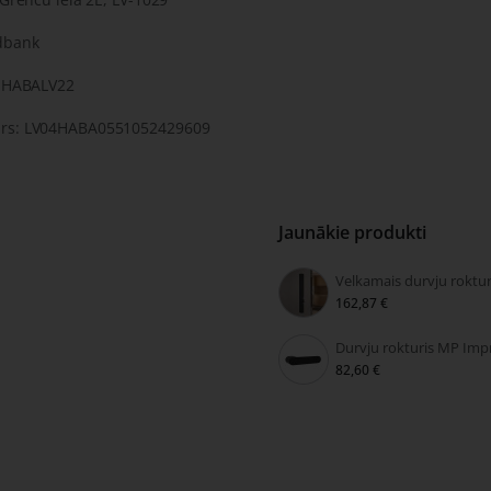
dbank
: HABALV22
rs: LV04HABA0551052429609
Jaunākie produkti
162,87 €
82,60 €