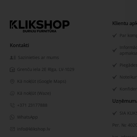
Klientu ap
Par kom
Kontakti
Informāc
apmaksa
Sazinieties ar mums
Piegādes
Grenču iela 2E Rīga, LV-1029
Noteiku
Kā nokļūt (Google Maps)
Konfiden
Kā nokļūt (Waze)
Uzņēmuma 
+371 23177888
SIA KLI
WhatsApp
Рег. №: 402
info@klikshop.lv
Jur. adrese: