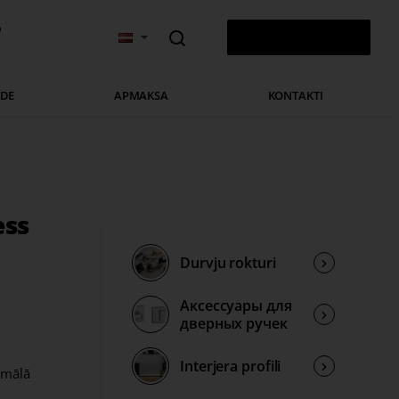
v
0 PRECE(S) - 0,00 €
ĀDE
APMAKSA
KONTAKTI
ess
Durvju rokturi
Аксессуары для
дверных ручек
Interjera profili
imālā