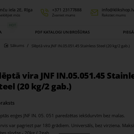
nču iela 2E, Rīga
+371 23177888
info@klikshop.l
eklējiet mūs
Zvaniet mums
Rakstiet mums
HOT
A
PDF KATALOGI UN BROŠŪRAS
PIEG
Slēptā vira JNF IN.05.051.45 Stainless Steel (20 kg/2 gab.)
home
lēptā vira JNF IN.05.051.45 Stainl
teel (20 kg/2 gab.)
raksts
ēptās eņģes JNF IN. 05. 051 paredzētas iekšdurvīm bez malas.
rvis var pagriezt par 180 grādiem. Universāls, bez virziena. Maks
ģes slodze - 20kg / 2gab.