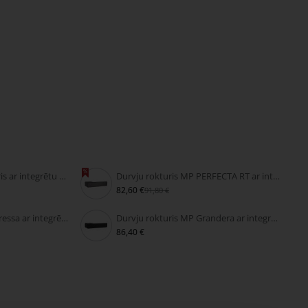
Velkamais durvju rokturis ar integrētu slēdzeni FIMET SECRET
Durvju rokturis MP PERFECTA RT ar integrētu slēdzeni
82,60 €
91,80 €
Durvju rokturis MP Impressa ar integrētu slēdzeni
Durvju rokturis MP Grandera ar integrētu slēdzeni
86,40 €