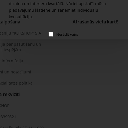
dizaina un interjera kvartālā. Nāciet apskatīt mūsu
piedāvājumu klātienē un saņemiet individuālu
konsultāciju.
kalpošana
Atrašanās vieta kartē
pāniju "KLIKSHOP" SIA
Nerādīt vairs
ija par pasūtīšanu un
s iespējām
 informācija
mi un nosacījumi
cialitātes politika
rekvizīti
KSHOP
03390321
 Grenču iela 2E, LV-1029