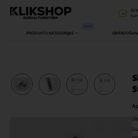
Gre
Apm
Jauns
PRODUKTU KATEGORIJAS
IZPĀRDOŠAN
S
S
Ap
Sl
Du
eņ