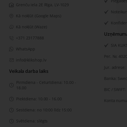
Piegādes
Grenču iela 2E Rīga, LV-1029
Noteiku
Kā nokļūt (Google Maps)
Konfiden
Kā nokļūt (Waze)
Uzņēmuma 
+371 23177888
SIA KLI
WhatsApp
Рег. №: 402
info@klikshop.lv
Jur. adrese:
Veikala darba laiks
Banka: Swe
Pirmdiena - Ceturtdiena: 10.00 -
18.00
BIC / SWIFT
Piektdiena: 10.00 - 16.00
Konta numu
Sestdiena: no 10:00 līdz 15:00
Svētdiena: slēgts