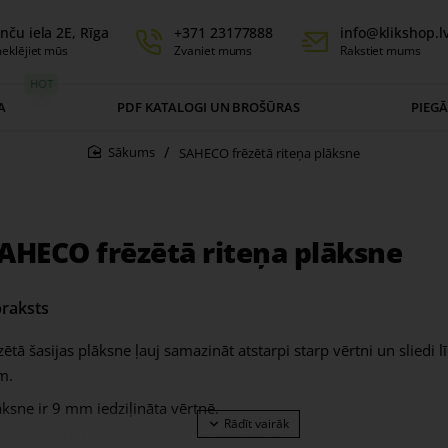
nču iela 2E, Rīga
+371 23177888
info@klikshop.l
eklējiet mūs
Zvaniet mums
Rakstiet mums
HOT
A
PDF KATALOGI UN BROŠŪRAS
PIEG
SAHECO frēzētā riteņa plāksne
home
AHECO frēzētā riteņa plāksne
raksts
īzētā šasijas plāksne ļauj samazināt atstarpi starp vērtni un sliedi l
m.
āksne ir 9 mm iedziļināta vērtnē.
frēzētā izplūdes atveres izmēri ir 80x26x9 mm.