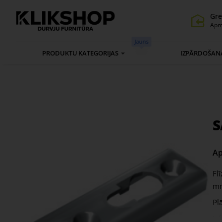
Gre
Apm
Jauns
PRODUKTU KATEGORIJAS
IZPĀRDOŠAN
S
Ap
Fl
m
Pl
Iz