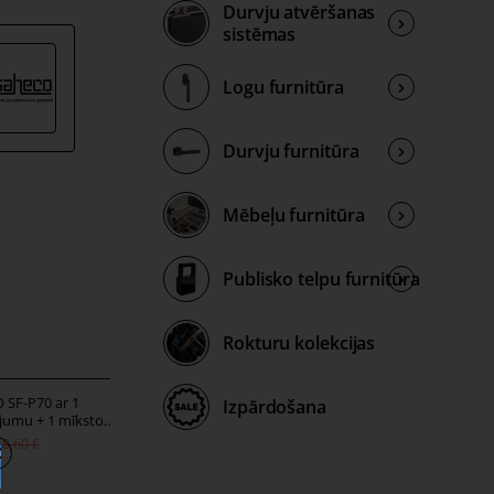
Durvju atvēršanas
sistēmas
Logu furnitūra
Durvju furnitūra
Mēbeļu furnitūra
Publisko telpu furnitūra
Rokturu kolekcijas
SF-P70 ar 1
SAHECO SF-P70 ar 2 Soft Clos
Izpārdošana
ājumu + 1 mīksto
līdz 70 kg
nu līdz 70 kg
75,00 €
68,60 €
102,20 €