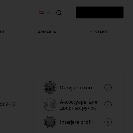
v
0 PRECE(S) - 0,00 €
ĀDE
APMAKSA
KONTAKTI
Durvju rokturi
Аксессуары для
īdz 9-16
дверных ручек
Interjera profili