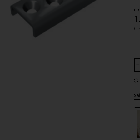
no
1
Cen
Sai