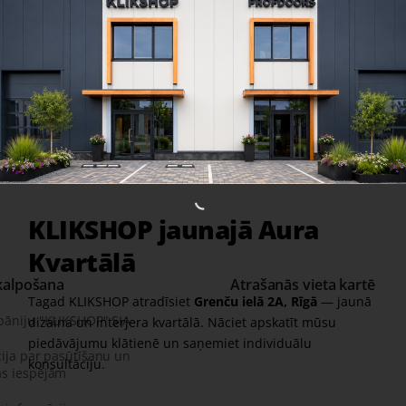
Share
Facebook
X
WhatsApp
Email
rkas:
SAHECO frēzētā riteņa plāksne
006060
KLIKSHOP jaunajā Aura
Kvartālā
kalpošana
Atrašanās vieta kartē
Tagad KLIKSHOP atradīsiet
Grenču ielā 2A, Rīgā
— jaunā
pāniju "KLIKSHOP" SIA
dizaina un interjera kvartālā. Nāciet apskatīt mūsu
piedāvājumu klātienē un saņemiet individuālu
ija par pasūtīšanu un
konsultāciju.
s iespējām