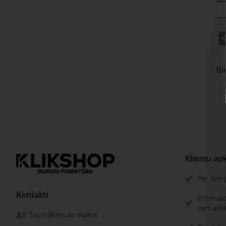
Bi
Klientu ap
Par kom
Kontakti
Informāc
apmaksa
Sazinieties ar mums