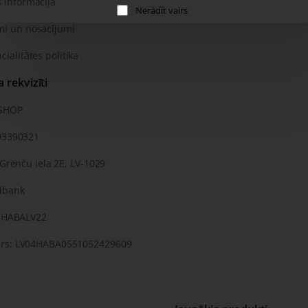
 informācija
Nerādīt vairs
mi un nosacījumi
cialitātes politika
rekvizīti
KSHOP
03390321
 Grenču iela 2E, LV-1029
dbank
: HABALV22
rs: LV04HABA0551052429609