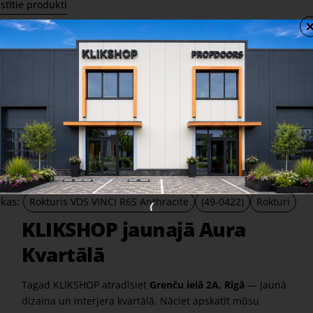
stītie produkti
VDS R6S R68F BB Anthracite
VDS R6S
15,20 €
15,20 €
Share
Facebook
X
WhatsApp
Email
rkas:
Rokturis VDS VINCI R6S Anthracite
(49-0422)
Rokturi
KLIKSHOP jaunajā Aura
Kvartālā
Tagad KLIKSHOP atradīsiet
Grenču ielā 2A, Rīgā
— jaunā
dizaina un interjera kvartālā. Nāciet apskatīt mūsu