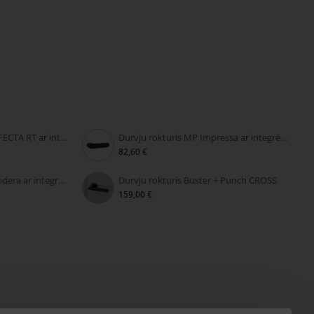
Durvju rokturis MP PERFECTA RT ar integrētu slēdzeni
Durvju rokturis MP Impressa ar integrētu slēdzeni
82,60 €
Durvju rokturis MP Grandera ar integrētu slēdzeni
Durvju rokturis Buster + Punch CROSS
159,00 €