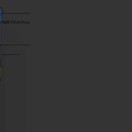
 R68F PZ Anthracite
VDS R6S R68F WC Anthracite
20,60 €