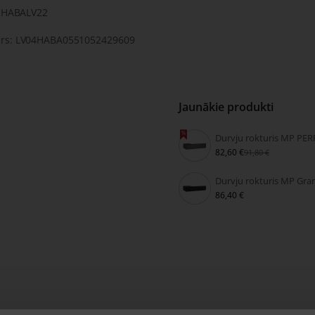
: HABALV22
rs: LV04HABA0551052429609
Jaunākie produkti
82,60 €
91,80 €
86,40 €