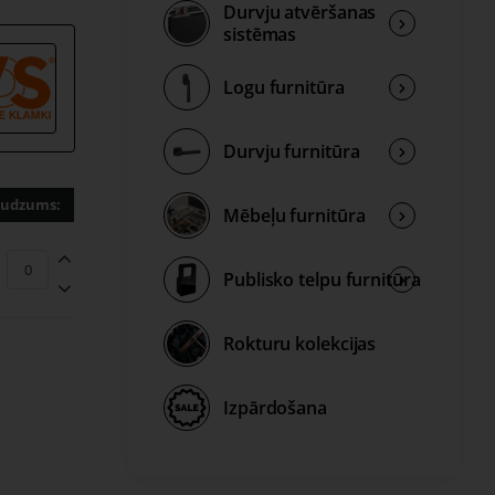
Durvju atvēršanas
sistēmas
turu
Logu furnitūra
Durvju furnitūra
udzums:
Mēbeļu furnitūra
Publisko telpu furnitūra
biezāks
 svarīgu
Rokturu kolekcijas
mplekts
Izpārdošana