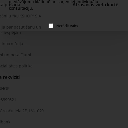
piedāvājumu klātienē un saņemiet individuālu
kalpošana
Atrašanās vieta kartē
konsultāciju.
pāniju "KLIKSHOP" SIA
Nerādīt vairs
ija par pasūtīšanu un
s iespējām
 informācija
mi un nosacījumi
cialitātes politika
rekvizīti
KSHOP
03390321
 Grenču iela 2E, LV-1029
dbank