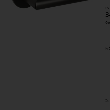
bi
no
Ko
3
Cen
Kr
1. nedēļa
Ja
du
in
ti