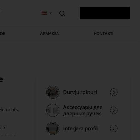
v
0 PRECE(S) - 0,00 €
ĀDE
APMAKSA
KONTAKTI
e
Durvju rokturi
Аксессуары для
elements,
дверных ручек
 ir
Interjera profili
i ar 6mm