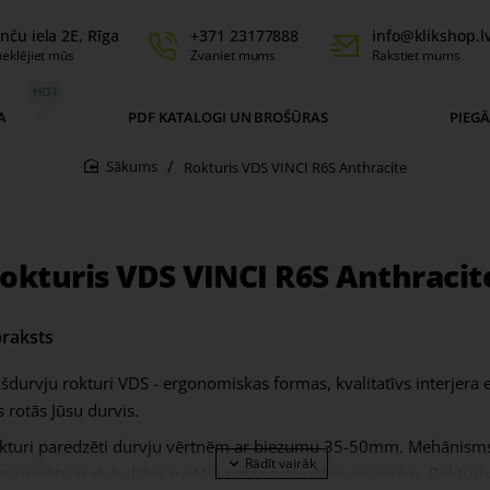
nču iela 2E, Rīga
+371 23177888
info@klikshop.l
eklējiet mūs
Zvaniet mums
Rakstiet mums
HOT
A
PDF KATALOGI UN BROŠŪRAS
PIEG
Rokturis VDS VINCI R6S Anthracite
home
okturis VDS VINCI R6S Anthracit
raksts
kšdurvju rokturi VDS - ergonomiskas formas, kvalitatīvs interjera 
s rotās Jūsu durvis.
kturi paredzēti durvju vērtnēm ar biezumu 35-50mm. Mehānisms
stiprināts ar dubultām metāla pašregulējošām atsperēm. Roktur