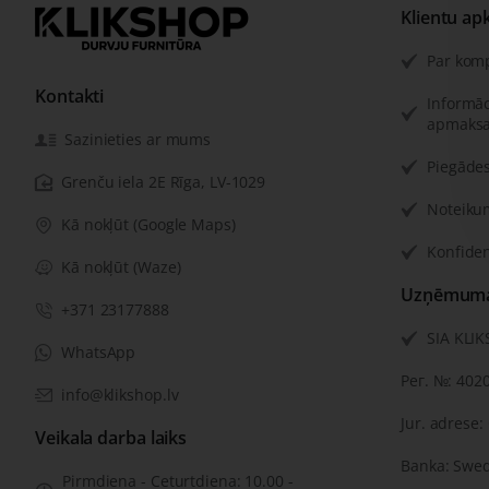
Klientu ap
Par kom
Kontakti
Informāc
apmaksa
Sazinieties ar mums
Piegādes
Grenču iela 2E Rīga, LV-1029
Noteiku
Kā nokļūt (Google Maps)
Konfiden
Kā nokļūt (Waze)
Uzņēmuma 
+371 23177888
SIA KLI
WhatsApp
Рег. №: 402
info@klikshop.lv
Jur. adrese:
Veikala darba laiks
Banka: Swe
Pirmdiena - Ceturtdiena: 10.00 -