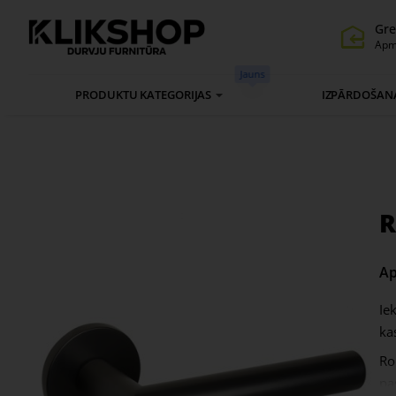
Gre
Apm
Jauns
PRODUKTU KATEGORIJAS
IZPĀRDOŠAN
R
Ap
Ie
ka
Ro
pa