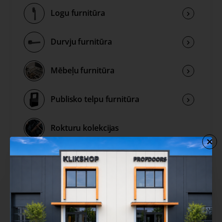
Logu furnitūra
Durvju furnitūra
Mēbeļu furnitūra
Publisko telpu furnitūra
Rokturu kolekcijas
Izpārdošana