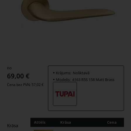
no
Krājums:
Noliktavā
69,00 €
Modelis:
4163 R5S 158 Matt Brass
Cena bez PVN: 57,02 €
Attēls
Krāsa
Cena
Dau
Krāsa