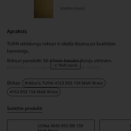
Matēts misiņš
Apraksts
TUPAI iekšdurvju rokturi ir ideāla dizaina un kvalitātes
harmonija.
Rokturi paredzēti 38-44mm biezām durvju vērtnēm.
Mehānisms ir pastiprināts ar dubultām metāla
pašizlīdzinošām atsperēm. Rokturi ar 5mm biezām
metāla rozetēm. Ilgu un ērtu lietošanu garantē katrs
Birkas:
Rokturis TUPAI 4163 R5S 158 Matt Brass
rokturu komplekts ar TUPAI logotipu!
4163 R5S 158 Matt Brass
Komplektā ietilpst:
Saistītie produkti
rokturu pāris – pa kreisi un pa labi; kopā ar 5mm
biezām rokturu rozetēm;
2 gab. montāžas rozetes (tā saucamie montāžas
Uzlika 4045 R5S BB 158
Matt Brass
adapteri);