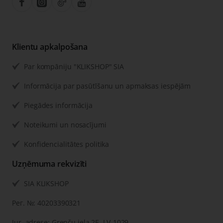
Klientu apkalpošana
Par kompāniju "KLIKSHOP" SIA
Informācija par pasūtīšanu un apmaksas iespējām
Piegādes informācija
Noteikumi un nosacījumi
Konfidencialitātes politika
Uzņēmuma rekvizīti
SIA KLIKSHOP
Рег. №: 40203390321
Jur. adrese: Grenču iela 2E, LV-1029