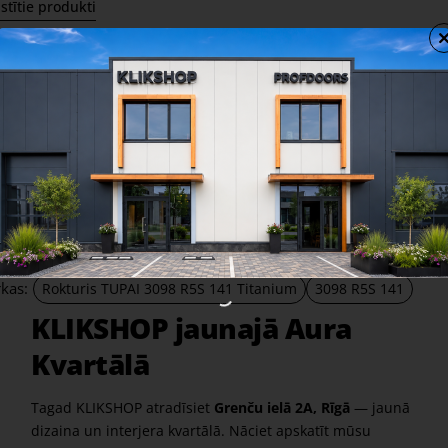
stītie produkti
Uzlika 4045 R5S BB 141
PZ uzli
Titanium
Titani
13,80 €
9,90 €
Share
Facebook
X
WhatsApp
Email
rkas:
Rokturis TUPAI 3098 R5S 141 Titanium
3098 R5S 141
KLIKSHOP jaunajā Aura
Kvartālā
Tagad KLIKSHOP atradīsiet
Grenču ielā 2A, Rīgā
— jaunā
dizaina un interjera kvartālā. Nāciet apskatīt mūsu