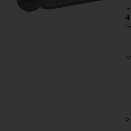
ko
no
Ko
4
Cen
Kr
Ja
du
pa
ko