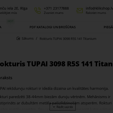
nču iela 2E, Rīga
+371 23177888
info@klikshop.l
eklējiet mūs
Zvaniet mums
Rakstiet mums
HOT
A
PDF KATALOGI UN BROŠŪRAS
PIEG
Rokturis TUPAI 3098 R5S 141 Titanium
home
okturis TUPAI 3098 R5S 141 Tita
raksts
PAI iekšdurvju rokturi ir ideāla dizaina un kvalitātes harmonija.
kturi paredzēti 38-44mm biezām durvju vērtnēm. Mehānisms ir
stiprināts ar dubultām metāla pašizlīdzinošām atsperēm. Roktur
ezām metāla rozetēm. Ilgu un ērtu lietošanu garantē katrs rokturu