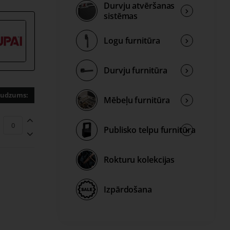
Durvju atvēršanas
sistēmas
uru
Logu furnitūra
Durvju furnitūra
udzums:
Mēbeļu furnitūra
Publisko telpu furnitūra
s biezāks
Rokturu kolekcijas
žas
Izpārdošana