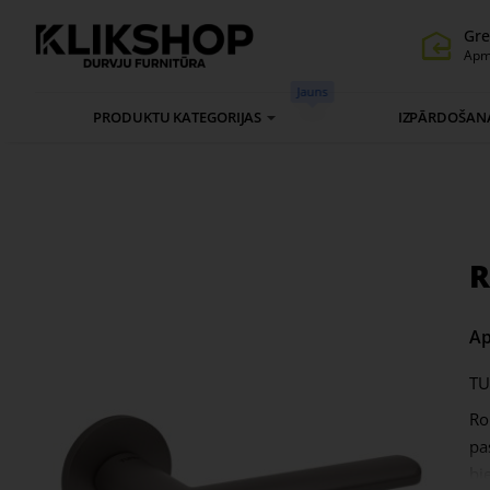
Gre
Apm
Jauns
PRODUKTU KATEGORIJAS
IZPĀRDOŠAN
R
Ap
TU
Ro
pa
bi