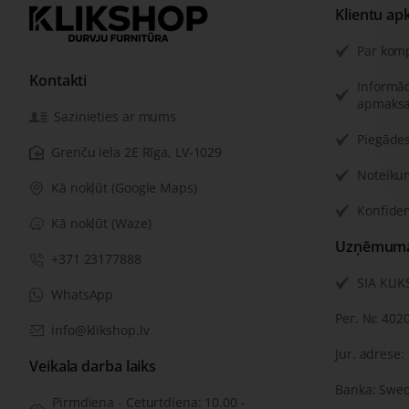
Klientu ap
Par kom
Kontakti
Informāc
apmaksa
Sazinieties ar mums
Piegādes
Grenču iela 2E Rīga, LV-1029
Noteiku
Kā nokļūt (Google Maps)
Konfiden
Kā nokļūt (Waze)
Uzņēmuma 
+371 23177888
SIA KLI
WhatsApp
Рег. №: 402
info@klikshop.lv
Jur. adrese:
Veikala darba laiks
Banka: Swe
Pirmdiena - Ceturtdiena: 10.00 -