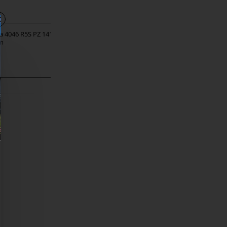
ka 4046 R5S PZ 141
WC aizgrieznis 4041 R5S 141
um
Titanium
14,60 €