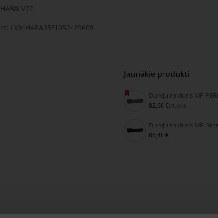
: HABALV22
rs: LV04HABA0551052429609
Jaunākie produkti
82,60 €
91,80 €
86,40 €