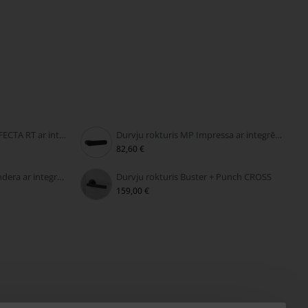
Durvju rokturis MP PERFECTA RT ar integrētu slēdzeni
Durvju rokturis MP Impressa ar integrētu slēdzeni
82,60 €
Durvju rokturis MP Grandera ar integrētu slēdzeni
Durvju rokturis Buster + Punch CROSS
159,00 €