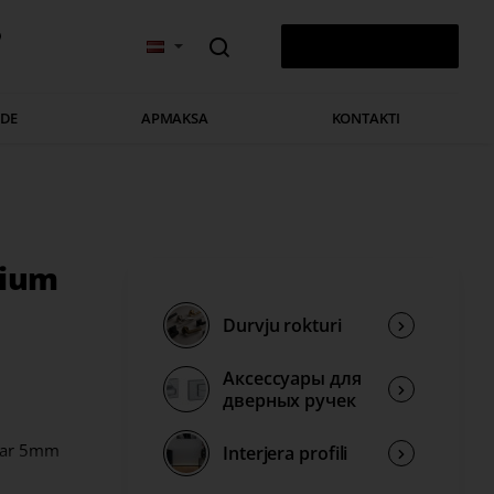
v
0 PRECE(S) - 0,00 €
ĀDE
APMAKSA
KONTAKTI
nium
Durvju rokturi
Аксессуары для
дверных ручек
i ar 5mm
Interjera profili