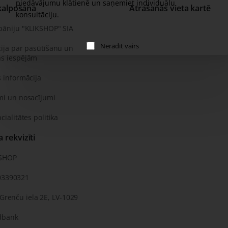
piedāvājumu klātienē un saņemiet individuālu
kalpošana
Atrašanās vieta kartē
konsultāciju.
pāniju "KLIKSHOP" SIA
Nerādīt vairs
ija par pasūtīšanu un
s iespējām
 informācija
mi un nosacījumi
cialitātes politika
rekvizīti
KSHOP
03390321
 Grenču iela 2E, LV-1029
dbank