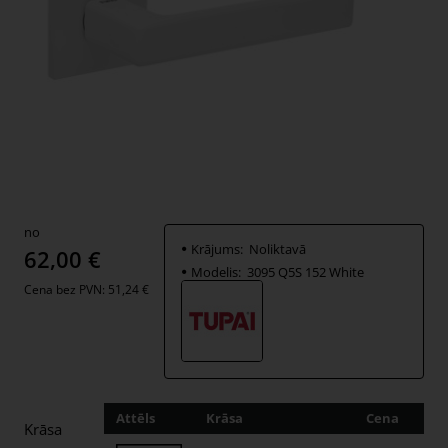
no
Krājums:
Noliktavā
62,00 €
Modelis:
3095 Q5S 152 White
Cena bez PVN: 51,24 €
Attēls
Krāsa
Cena
Dau
Krāsa