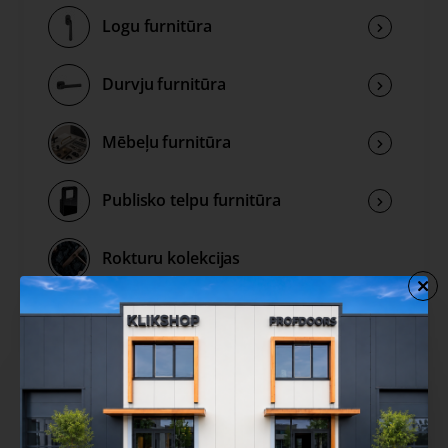
Logu furnitūra
Durvju furnitūra
Mēbeļu furnitūra
Publisko telpu furnitūra
Rokturu kolekcijas
Izpārdošana