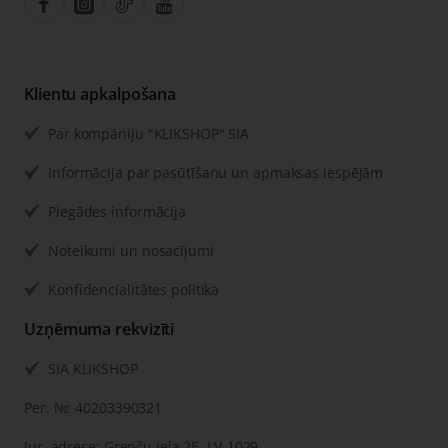
Klientu apkalpošana
Par kompāniju "KLIKSHOP" SIA
Informācija par pasūtīšanu un apmaksas iespējām
Piegādes informācija
Noteikumi un nosacījumi
Konfidencialitātes politika
Uzņēmuma rekvizīti
SIA KLIKSHOP
Рег. №: 40203390321
Jur. adrese: Grenču iela 2E, LV-1029