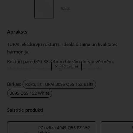
Balts
Apraksts
TUPAI iekšdurvju rokturi ir ideāla dizaina un kvalitātes
harmonija.
Rokturi paredzēti 38-44mm biezām durvju vērtnēm.
Mehānisms ir pastiprināts ar dubultām metāla
pašizlīdzinošām atsperēm. Rokturi ar 5mm biezām
metāla rozetēm. Ilgu un ērtu lietošanu garantē katrs
Birkas:
Rokturis TUPAI 3095 Q5S 152 Balts
rokturu komplekts ar TUPAI logotipu!
3095 Q5S 152 White
Komplektā ietilpst:
Saistītie produkti
rokturu pāris – pa kreisi un pa labi; kopā ar 5 mm
biezām rokturu rozetēm;
2 gab. montāžas rozetes (tā saucamie montāžas
PZ uzlika 4049 Q5S PZ 152
White
adapteri);