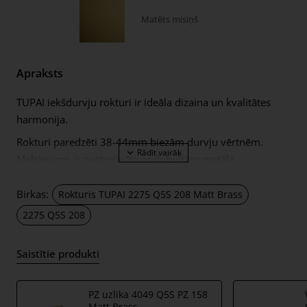
Matēts misiņš
Apraksts
TUPAI iekšdurvju rokturi ir ideāla dizaina un kvalitātes
harmonija.
Rokturi paredzēti 38-44mm biezām durvju vērtnēm.
Mehānisms ir pastiprināts ar dubultām metāla
pašizlīdzinošām atsperēm. Rokturi ar 5mm biezām
metāla rozetēm. Ilgu un ērtu lietošanu garantē katrs
Birkas:
Rokturis TUPAI 2275 Q5S 208 Matt Brass
rokturu komplekts ar TUPAI logotipu!
2275 Q5S 208
Komplektā ietilpst:
Saistītie produkti
rokturu pāris – pa kreisi un pa labi; kopā ar 5 mm
biezām rokturu rozetēm;
2 gab. montāžas rozetes (tā saucamie montāžas
PZ uzlika 4049 Q5S PZ 158
Matt Brass
adapteri);