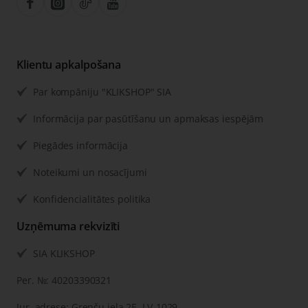
Klientu apkalpošana
Par kompāniju "KLIKSHOP" SIA
Informācija par pasūtīšanu un apmaksas iespējām
Piegādes informācija
Noteikumi un nosacījumi
Konfidencialitātes politika
Uzņēmuma rekvizīti
SIA KLIKSHOP
Рег. №: 40203390321
Jur. adrese: Grenču iela 2E, LV-1029