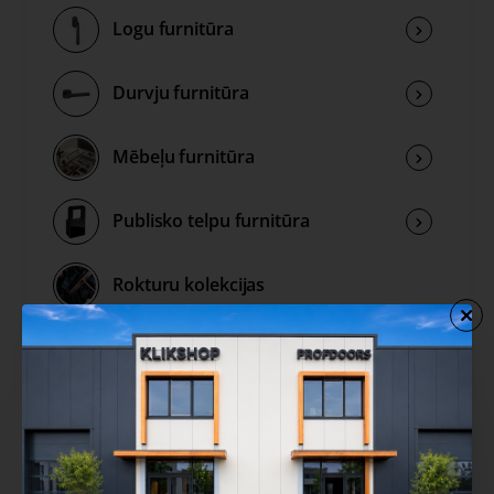
Logu furnitūra
Durvju furnitūra
Mēbeļu furnitūra
Publisko telpu furnitūra
Rokturu kolekcijas
Izpārdošana