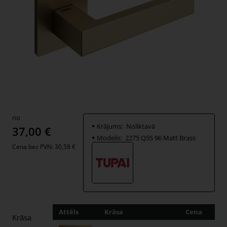
no
Krājums:
Noliktavā
37,00 €
Modelis:
2275 Q5S 96 Matt Brass
Cena bez PVN: 30,58 €
Attēls
Krāsa
Cena
Dau
Krāsa