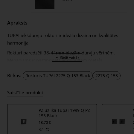
Apraksts
TUPAI iekšdurvju rokturi ir ideāla dizaina un kvalitātes
harmonija.
Rokturi paredzēti 38-44mm biezām durvju vērtnēm.
Mehānisms ir pastiprināts ar dubultām metāla
pašizlīdzinošām atsperēm. Rokturi ar 11mm biezām
metāla rozetēm. Ilgu un ērtu lietošanu garantē katrs
Birkas:
Rokturis TUPAI 2275 Q 153 Black
2275 Q 153
rokturu komplekts ar TUPAI logotipu!
Komplektā ietilpst:
Saistītie produkti
rokturu pāris – pa kreisi un pa labi; kopā ar 11 mm
biezām rokturu rozetēm;
PZ uzlika Tupai 1999 Q PZ
153 Black
2 gab. montāžas rozetes (tā saucamie montāžas
13,70 €
adapteri);
8x8mm diametra rokturis;