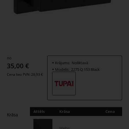
no
Krājums:
Noliktavā
35,00 €
Modelis:
2275 Q 153 Black
Cena bez PVN: 28,93 €
Attēls
Krāsa
Cena
Dau
Krāsa
Melns