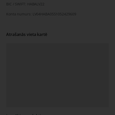
BIC / SWIFT: HABALV22
Konta numurs: LV04HABA0551052429609
Atrašanās vieta kartē