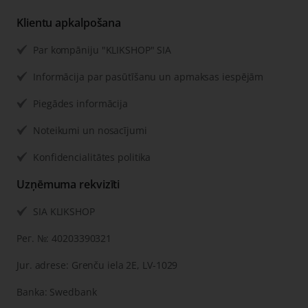
Klientu apkalpošana
Par kompāniju "KLIKSHOP" SIA
Informācija par pasūtīšanu un apmaksas iespējām
Piegādes informācija
Noteikumi un nosacījumi
Konfidencialitātes politika
Uzņēmuma rekvizīti
SIA KLIKSHOP
Рег. №: 40203390321
Jur. adrese: Grenču iela 2E, LV-1029
Banka: Swedbank