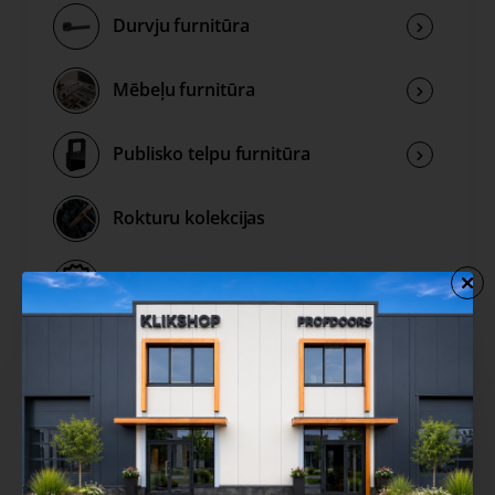
Durvju furnitūra
Mēbeļu furnitūra
Publisko telpu furnitūra
Rokturu kolekcijas
Izpārdošana