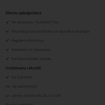
Klientu apkalpošana
Par kompāniju "KLIKSHOP" SIA
Informācija par pasūtīšanu un apmaksas iespējām
Piegādes informācija
Noteikumi un nosacījumi
Konfidencialitātes politika
Uzņēmuma rekvizīti
SIA KLIKSHOP
Рег. №: 40203390321
Jur. adrese: Grenču iela 2E, LV-1029
Banka: Swedbank