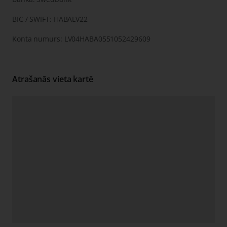
BIC / SWIFT: HABALV22
Konta numurs: LV04HABA0551052429609
Atrašanās vieta kartē