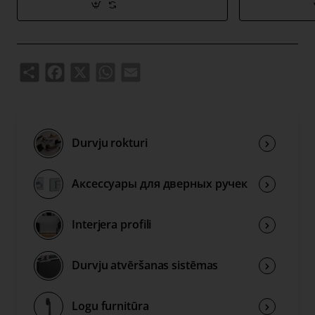
adapteri);
8x8mm diametra rokturis;
2 gab M4 caururbuma skrūves;
2 sešstūra skrūves un 3 mm sešstūra atslēga;
Share
Facebook
X
WhatsApp
Email
montāžas instrukcijas.
Durvju rokturi
Аксессуары для дверных ручек
Interjera profili
Durvju atvēršanas sistēmas
Logu furnitūra