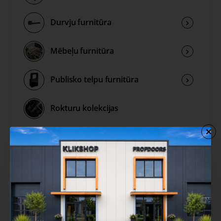
Durvju furnitūra
Mēbeļu furnitūra
Publisko telpu furnitūra
Rokturu kolekcijas
Izpārdošana