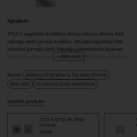
Apraksts
STILE ir augstākās kvalitātes durvju rokturu zīmols. Kad
ražotājs veido jaunus modeļus, lietotāja vajadzības tiek
izvirzītas pirmajā vietā. Ražotāja pieredzējušie dizaineri
vadās pēc idejas, kuras mērķis ir uzlabot dzīves komfortu
caur funkcionālu un rūpīgi pārdomātu rokturu dizainu.
Rokturi paredzēti durvju vērtnēm līdz 44mm biezumam.
Birkas:
Rokturis STILE JENA Q 7SE Matt Chrome
Mehānisms ir pastiprināts ar dubultām metāla
JENA MSC
STILINGOS DURŲ RANKENOS
pašizlīdzinošām atsperēm. Rokturi ar plānām 7mm
biezām metalizētām rozetēm.
Saistītie produkti
Komplektā ietilpst:
rokturu pāris – pa kreisi un pa labi; kopā ar 7mm
STILE S Q7SE WC Matt
Chrome
biezām rokturu rozetēm;
19,90 €
2 gab. montāžas rozetes (tā saucamie montāžas