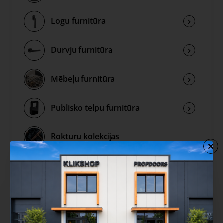
Logu furnitūra
Durvju furnitūra
Mēbeļu furnitūra
Publisko telpu furnitūra
Rokturu kolekcijas
Izpārdošana