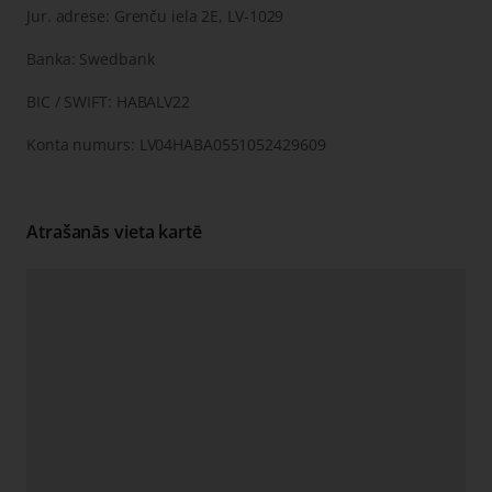
Jur. adrese: Grenču iela 2E, LV-1029
Banka: Swedbank
BIC / SWIFT: HABALV22
Konta numurs: LV04HABA0551052429609
Atrašanās vieta kartē