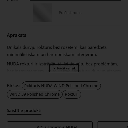
Pulēts hroms
Apraksts
Unikāls durvju rokturis bez rozetēm, kas paredzēts
minimālistiskam un harmoniskam interjeram.
NUDA rokturi ir izstrādāti tā, lai tie būtu bez problēmām,
bez instrumentiem, un to uzstādīšana jūsu durvīm aizņem
mazāk nekā vienu minūti. To var redzēt, noskatoties šo
video.
Birkas:
Rokturis NUDA WIND Polished Chrome
Lai uzstādītu rokturi durvīs, ir nepieciešams caurums Ø16
WIND 39 Polished Chrome
Rokturi
mm diametrā. Ir iespējams uzstādīt arī rokturus ar maks.
Ø25mm atvere, bet šajā gadījumā tiek izmantoti papildus
Saistītie produkti
Ø30mm diametra apdares gredzeni.
Komplektā ietilpst:
WC aizgrieznis NUDA