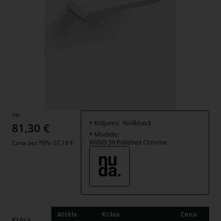
no
Krājums:
Noliktavā
81,30 €
Modelis:
WIND 39 Polished Chrome
Cena bez PVN: 67,19 €
Attēls
Krāsa
Cena
Dau
Krāsa