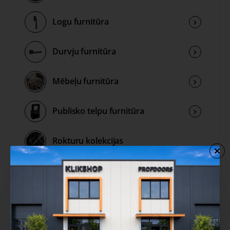
Logu furnitūra
Durvju furnitūra
Mēbeļu furnitūra
Publisko telpu furnitūra
Rokturu kolekcijas
Izpārdošana