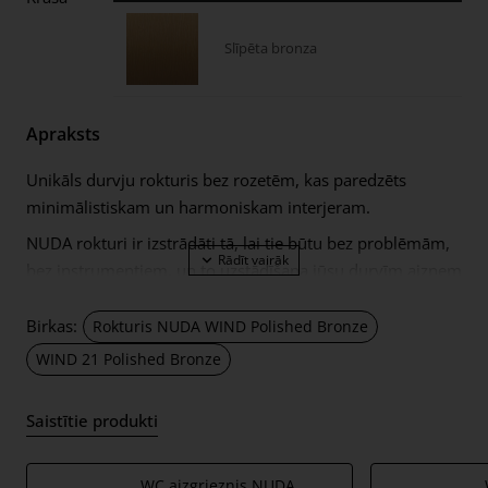
Slīpēta bronza
Apraksts
Unikāls durvju rokturis bez rozetēm, kas paredzēts
minimālistiskam un harmoniskam interjeram.
NUDA rokturi ir izstrādāti tā, lai tie būtu bez problēmām,
bez instrumentiem, un to uzstādīšana jūsu durvīm aizņem
mazāk nekā vienu minūti. To var redzēt, noskatoties šo
video.
Birkas:
Rokturis NUDA WIND Polished Bronze
Lai uzstādītu rokturi durvīs, ir nepieciešams caurums Ø16
WIND 21 Polished Bronze
mm diametrā. Ir iespējams uzstādīt arī rokturus ar maks.
Ø25mm atvere, bet šajā gadījumā tiek izmantoti papildus
Saistītie produkti
Ø30mm diametra apdares gredzeni.
Komplektā ietilpst:
WC aizgrieznis NUDA