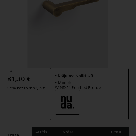
no
Krājums:
Noliktavā
81,30 €
Modelis:
WIND 21 Polished Bronze
Cena bez PVN: 67,19 €
Attēls
Krāsa
Cena
Dau
Krāsa