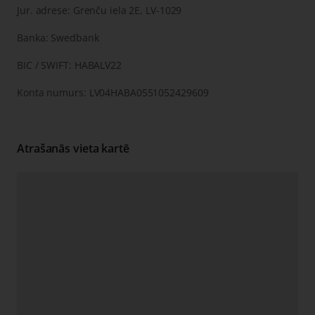
Jur. adrese: Grenču iela 2E, LV-1029
Banka: Swedbank
BIC / SWIFT: HABALV22
Konta numurs: LV04HABA0551052429609
Atrašanās vieta kartē