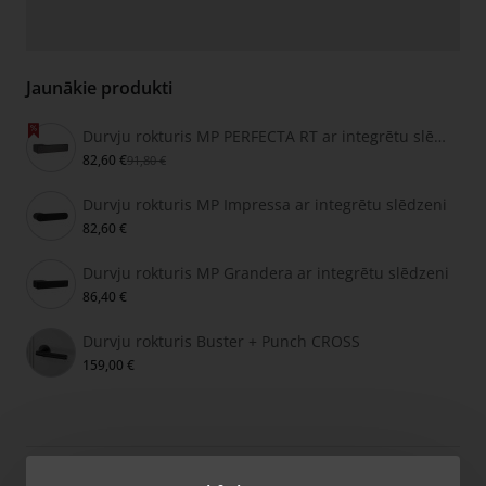
Jaunākie produkti
Durvju rokturis MP PERFECTA RT ar integrētu slēdzeni
82,60 €
91,80 €
Durvju rokturis MP Impressa ar integrētu slēdzeni
82,60 €
Durvju rokturis MP Grandera ar integrētu slēdzeni
86,40 €
Durvju rokturis Buster + Punch CROSS
159,00 €