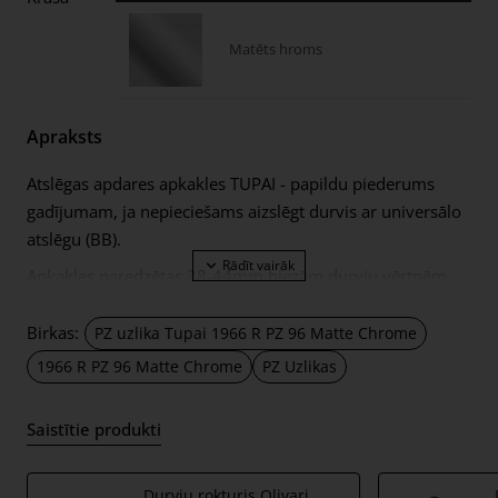
Matēts hroms
Apraksts
Atslēgas apdares apkakles TUPAI - papildu piederums
gadījumam, ja nepieciešams aizslēgt durvis ar universālo
atslēgu (BB).
Apkakles paredzētas 38-44mm biezām durvju vērtnēm.
BB rokassprādzes ir aprīkotas ar plānām 5mm biezām
metāla rozetēm.
Birkas:
PZ uzlika Tupai 1966 R PZ 96 Matte Chrome
Komplektā ietilpst:
1966 R PZ 96 Matte Chrome
PZ Uzlikas
divi adapteri ar 5 mm biezām apdares rozetēm;
Saistītie produkti
2 gab M4 caururbuma skrūves;
Ja Jūsu durvju vērtne būs biezāka par 44mm, Jums būs
Durvju rokturis Olivari