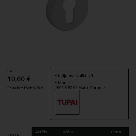
no
Krājums:
Noliktavā
10,60 €
Modelis:
1966 R PZ 96 Matte Chrome
Cena bez PVN: 8,76 €
Attēls
Krāsa
Cena
Dau
Krāsa