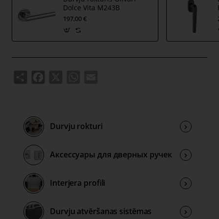
nepieciešams biezāks durvju montāžas komplekts,
Dolce Vita M243B
svarīgu saistīto informāciju atstājiet pasūtījuma piezīmēs,
197,00 €
tai skaitā durvju vērtnes biezumu. Tad montāžas
komplekts tiks pielāgots jūsu vajadzībām.
Share
Facebook
X
WhatsApp
Email
Durvju rokturi
Аксессуары для дверных ручек
Interjera profili
Durvju atvēršanas sistēmas