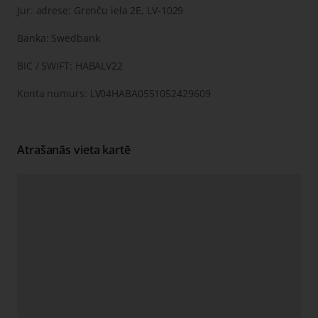
Jur. adrese: Grenču iela 2E, LV-1029
Banka: Swedbank
BIC / SWIFT: HABALV22
Konta numurs: LV04HABA0551052429609
Atrašanās vieta kartē