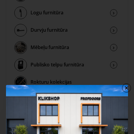
Logu furnitūra
Durvju furnitūra
Mēbeļu furnitūra
Publisko telpu furnitūra
Rokturu kolekcijas
Izpārdošana