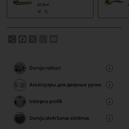
tai skaitā durvju vērtnes biezumu. Tad montāžas
47,50 €
komplekts tiks pielāgots jūsu vajadzībām.
Share
Facebook
X
WhatsApp
Email
Durvju rokturi
Аксессуары для дверных ручек
Interjera profili
Durvju atvēršanas sistēmas