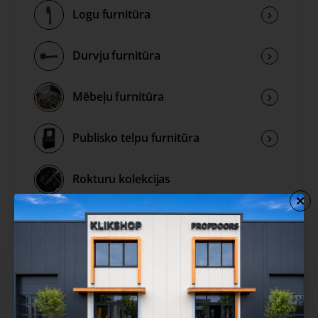
Logu furnitūra
Durvju furnitūra
Mēbeļu furnitūra
Publisko telpu furnitūra
Rokturu kolekcijas
Izpārdošana