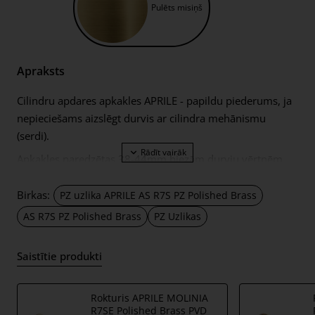
Pulēts misiņš
Apraksts
Cilindru apdares apkakles APRILE - papildu piederums, ja
nepieciešams aizslēgt durvis ar cilindra mehānismu
(serdi).
Apkakles paredzētas 38-44mm biezām durvju vērtnēm.
PZ aproces ir aprīkotas ar 7mm biezām metāla rozetēm.
Birkas:
PZ uzlika APRILE AS R7S PZ Polished Brass
Komplektā ietilpst:
AS R7S PZ Polished Brass
PZ Uzlikas
divi adapteri ar 7 mm biezām apdares rozetēm;
2 gab M4 caururbuma skrūves;
Saistītie produkti
Ja Jūsu durvju vērtne būs biezāka par 44mm, Jums būs
nepieciešams biezāks durvju montāžas komplekts,
Rokturis APRILE MOLINIA
svarīgu saistīto informāciju atstājiet pasūtījuma piezīmēs,
R7SE Polished Brass PVD