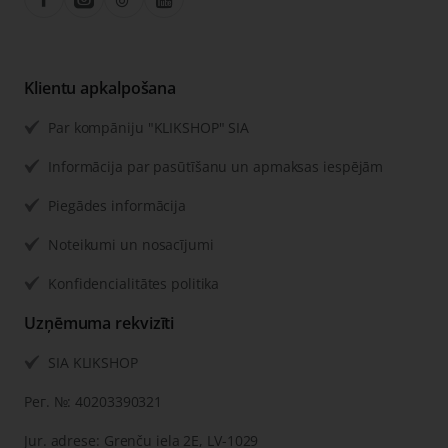
Klientu apkalpošana
Par kompāniju "KLIKSHOP" SIA
Informācija par pasūtīšanu un apmaksas iespējām
Piegādes informācija
Noteikumi un nosacījumi
Konfidencialitātes politika
Uzņēmuma rekvizīti
SIA KLIKSHOP
Рег. №: 40203390321
Jur. adrese: Grenču iela 2E, LV-1029