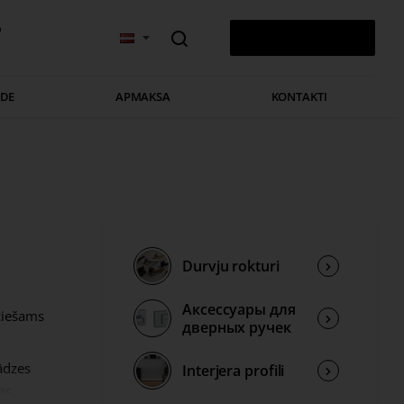
v
0 PRECE(S) - 0,00 €
ĀDE
APMAKSA
KONTAKTI
Durvju rokturi
Аксессуары для
ciešams
дверных ручек
ādzes
Interjera profili
as.