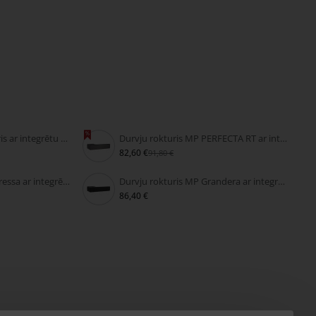
Velkamais durvju rokturis ar integrētu slēdzeni FIMET SECRET
Durvju rokturis MP PERFECTA RT ar integrētu slēdzeni
82,60 €
91,80 €
Durvju rokturis MP Impressa ar integrētu slēdzeni
Durvju rokturis MP Grandera ar integrētu slēdzeni
86,40 €