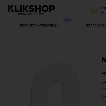
Gre
Apm
Jauns
PRODUKTU KATEGORIJAS
IZPĀRDOŠAN
N
Ap
At
ai
Ap
NU