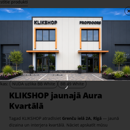
stītie produkti
Durvju rokturis Olivari Dolce
Roktur
Vita M243B
68,70 €
197,00 €
Share
Facebook
X
WhatsApp
Email
rkas:
NUDA uzlika BB White
BB 49 White
KLIKSHOP jaunajā Aura
Kvartālā
Tagad KLIKSHOP atradīsiet
Grenču ielā 2A, Rīgā
— jaunā
dizaina un interjera kvartālā. Nāciet apskatīt mūsu