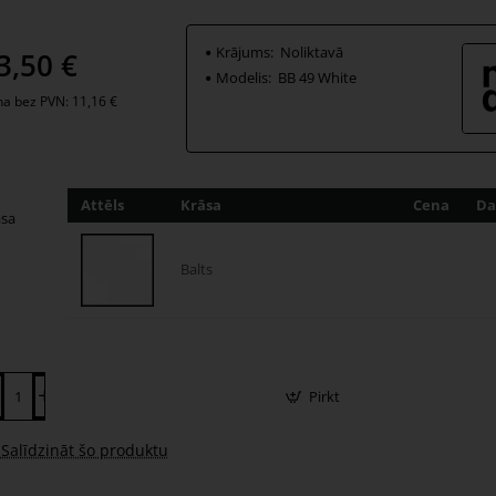
kakles ir pielīmētas pie durvīm ar īpaši stipru fiksējošu 3M līmlent
Krājums:
Noliktavā
3,50 €
Modelis:
BB 49 White
a bez PVN: 11,16 €
Attēls
Krāsa
Cena
Da
āsa
Balts
Pirkt
Salīdzināt šo produktu