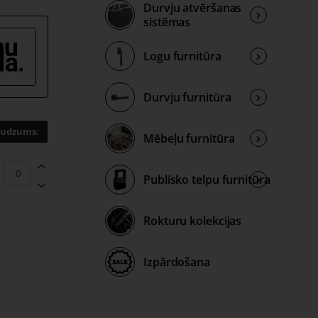
Durvju atvēršanas
i.
sistēmas
Logu furnitūra
Durvju furnitūra
udzums:
Mēbeļu furnitūra
Publisko telpu furnitūra
Rokturu kolekcijas
Izpārdošana