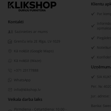
Klientu ap
Par kom
Kontakti
Informāc
apmaksa
Sazinieties ar mums
Piegādes
Grenču iela 2E Rīga, LV-1029
Noteiku
Kā nokļūt (Google Maps)
Konfiden
Kā nokļūt (Waze)
Uzņēmuma 
+371 23177888
SIA KLI
WhatsApp
Рег. №: 402
info@klikshop.lv
Jur. adrese:
Veikala darba laiks
Banka: Swe
Pirmdiena - Ceturtdiena: 10.00 -