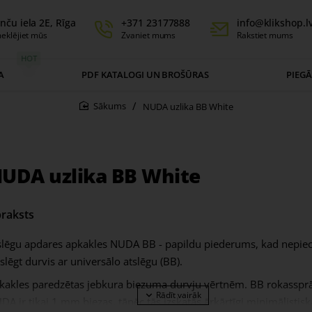
nču iela 2E, Rīga
+371 23177888
info@klikshop.l
eklējiet mūs
Zvaniet mums
Rakstiet mums
HOT
A
PDF KATALOGI UN BROŠŪRAS
PIEG
NUDA uzlika BB White
home
UDA uzlika BB White
raksts
slēgu apdares apkakles NUDA BB - papildu piederums, kad nepie
zslēgt durvis ar universālo atslēgu (BB).
kakles paredzētas jebkura biezuma durvju vērtnēm. BB rokasspr
DA ir tikai 1 mm biezas, tāpēc tās izskatās ārkārtīgi minimālistisk