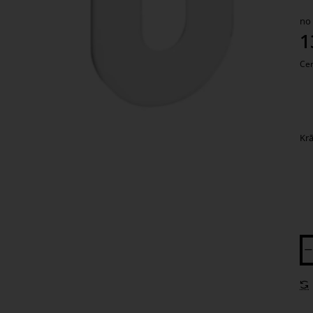
Ap
no
1
Cen
Kr