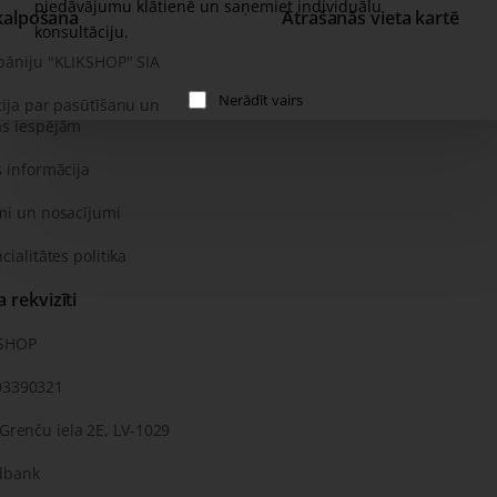
piedāvājumu klātienē un saņemiet individuālu
kalpošana
Atrašanās vieta kartē
konsultāciju.
pāniju "KLIKSHOP" SIA
Nerādīt vairs
ija par pasūtīšanu un
s iespējām
 informācija
mi un nosacījumi
cialitātes politika
rekvizīti
KSHOP
03390321
 Grenču iela 2E, LV-1029
dbank