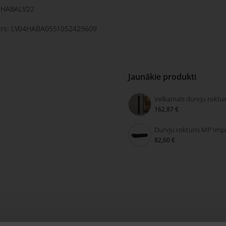
: HABALV22
rs: LV04HABA0551052429609
Jaunākie produkti
162,87 €
82,60 €