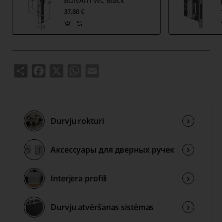
BONAITI WC Black
37,80 €
Share
Facebook
X
WhatsApp
Email
Durvju rokturi
Аксессуары для дверных ручек
Interjera profili
Durvju atvēršanas sistēmas