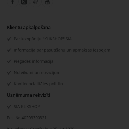
Klientu apkalpošana
Par kompāniju "KLIKSHOP" SIA
Informācija par pasūtīšanu un apmaksas iespējām
Piegādes informācija
Noteikumi un nosacījumi
Konfidencialitātes politika
Uzņēmuma rekvizīti
SIA KLIKSHOP
Рег. №: 40203390321
Jur. adrese: Grenču iela 2E, LV-1029