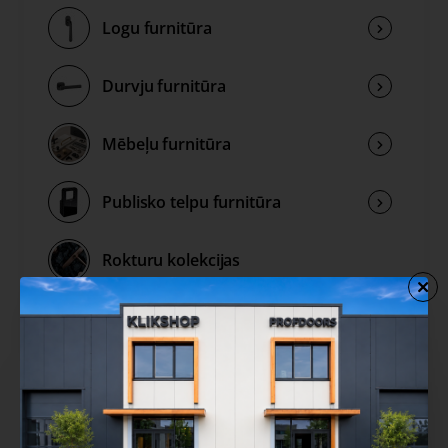
Logu furnitūra
Durvju furnitūra
Mēbeļu furnitūra
Publisko telpu furnitūra
Rokturu kolekcijas
Izpārdošana