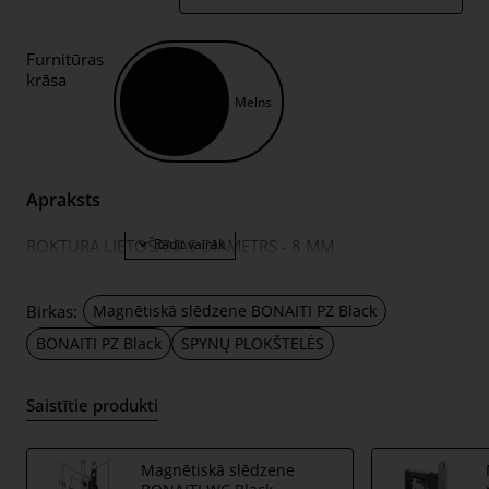
Furnitūras
krāsa
Melns
Apraksts
ROKTURA LIETOŠANAS DIAMETRS - 8 MM
Birkas:
Magnētiskā slēdzene BONAITI PZ Black
BONAITI PZ Black
SPYNŲ PLOKŠTELĖS
Saistītie produkti
Magnētiskā slēdzene