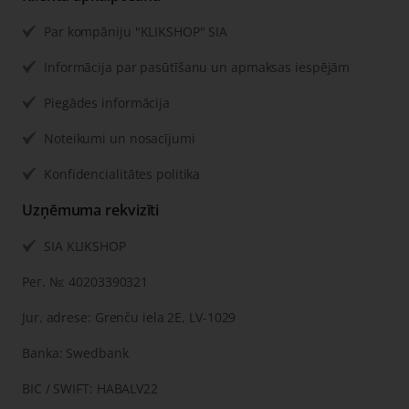
Par kompāniju "KLIKSHOP" SIA
Informācija par pasūtīšanu un apmaksas iespējām
Piegādes informācija
Noteikumi un nosacījumi
Konfidencialitātes politika
Uzņēmuma rekvizīti
SIA KLIKSHOP
Рег. №: 40203390321
Jur. adrese: Grenču iela 2E, LV-1029
Banka: Swedbank
BIC / SWIFT: HABALV22