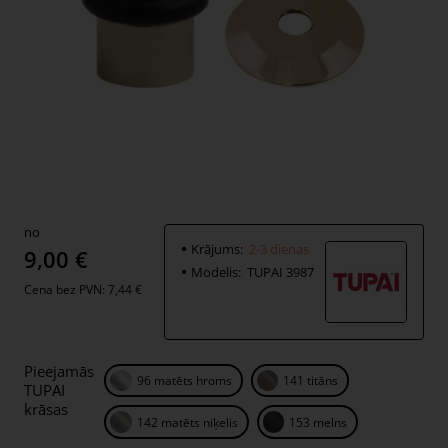
no
Krājums:
2-3 dienas
2-3 dienas
9,00 €
Modelis:
TUPAI 3987
Cena bez PVN: 7,44 €
Pieejamās
96 matēts hroms
141 titāns
TUPAI
krāsas
142 matēts niķelis
153 melns