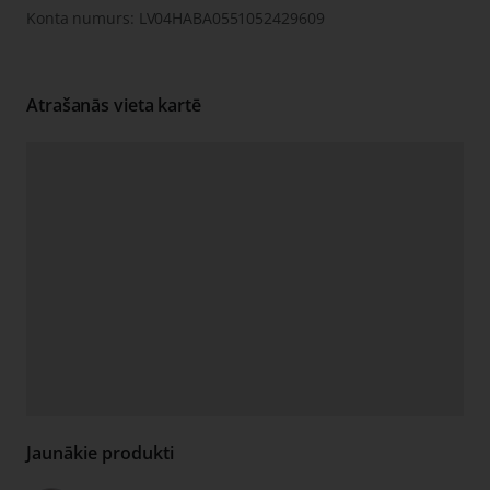
Konta numurs: LV04HABA0551052429609
Atrašanās vieta kartē
Jaunākie produkti