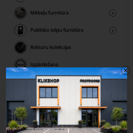
Mēbeļu furnitūra
Publisko telpu furnitūra
Rokturu kolekcijas
Izpārdošana