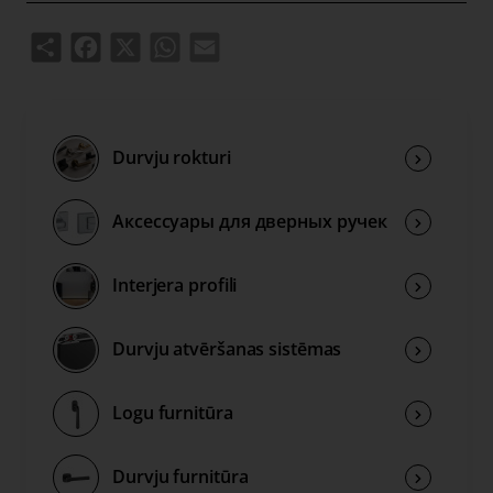
Share
Facebook
X
WhatsApp
Email
Durvju rokturi
Аксессуары для дверных ручек
Interjera profili
Durvju atvēršanas sistēmas
Logu furnitūra
Durvju furnitūra