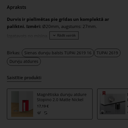
Apraksts
Durvis ir pielīmētas pie grīdas un komplektā ar
paliktni. Izmēri:
Ø20mm, augstums: 27mm.
Izgatavots no misiņa.
Birkas:
Sienas durvju balsts TUPAI 2619 16
TUPAI 2619
Durvju atdures
Saistītie produkti
Magnētiska durvju atdure
Stopino 2.0 Matte Nickel
17,19 €