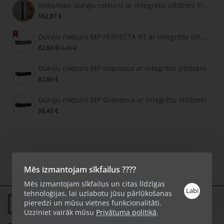
Velkamais durvju rokturis ar integrētu slēdzeni FIMET SECRET
162,87 €
Durvju rokturis MP PERFECTA RT ar integrētu slēdzeni
82,60 €
91,80 €
Durvju rokturis MP Impressa ar integrētu slēdzeni
82,60 €
Durvju rokturis MP Grandera ar integrētu slēdzeni
86,40 €
Autortiesības © 2026, KlikShop.lv, Visas tiesības aizsargātas.
Mēs izmantojam sīkfailus ????
Mēs izmantojam sīkfailus un citas līdzīgas
Labi
tehnoloģijas, lai uzlabotu jūsu pārlūkošanas
pieredzi un mūsu vietnes funkcionalitāti.
2-3 dienas
Uzziniet vairāk mūsu
Privātuma politikā
.