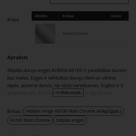
Attēls
Krāsa
Cena
Dau
Krāsa
Matēts hroms
Apraksts
Slēptās durvju eņģes KUBICA K6100 ir paredzētas durvīm
bez malas. Eņģes ir iefrēzētas durvju rāmī un vērtnē,
tāpēc, aizverot durvis, tās kļūst neredzamas. Eņģēm ir 5
griešanās asis, kas nodrošina vieglu un ilgu durvju
kalpošanas laiku, turklāt durvis var atvērt 180° leņķī. .
Eņģes ir izgatavotas no augstas kvalitātes metālu
Birkas:
Hidden Hinge K6100 Matt Chrome (45kg/2gab.)
sakausējuma ZAMAK, tāpēc tās ir izturīgas. Eņģes ir
K6100 Matt Chrome
Slēptās eņģes
universālas – piemērotas gan kreisajam, gan labajam
durvju atvēršanas virzienam. Sertificēts ugunsdrošām