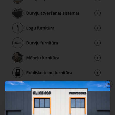
Durvju atvēršanas sistēmas
Logu furnitūra
Durvju furnitūra
Mēbeļu furnitūra
Publisko telpu furnitūra
Rokturu kolekcijas
Izpārdošana