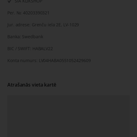
SIA KLIKSHOP
Рег. №: 40203390321
Jur. adrese: Grenču iela 2E, LV-1029
Banka: Swedbank
BIC / SWIFT: HABALV22
Konta numurs: LV04HABA0551052429609
Atrašanās vieta kartē