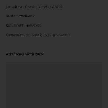
Jur. adrese: Grenču iela 2E, LV-1029
Banka: Swedbank
BIC / SWIFT: HABALV22
Konta numurs: LV04HABA0551052429609
Atrašanās vieta kartē