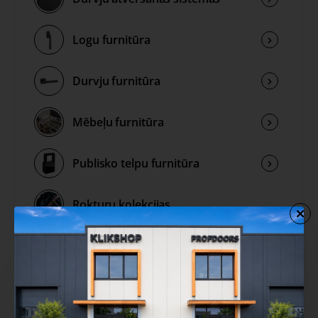
Logu furnitūra
Durvju furnitūra
Mēbeļu furnitūra
Publisko telpu furnitūra
Rokturu kolekcijas
Izpārdošana