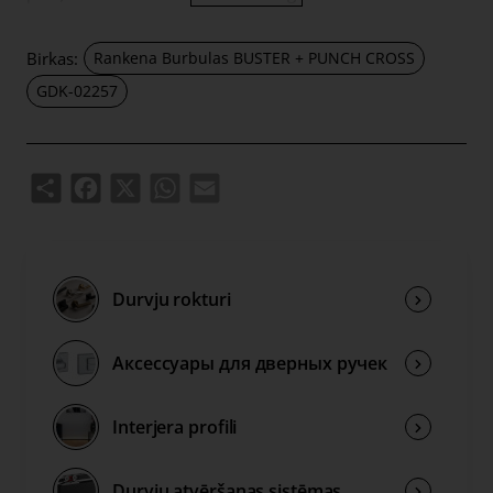
metāla, tas apvieno augstākās kvalitātes materiālus,
ilgmūžību un izsmalcinātu industriālo dizainu. Ideāli
Birkas:
Rankena Burbulas BUSTER + PUNCH CROSS
piemērots moderniem, lofta un luksusa interjeriem.
GDK-02257
Share
Facebook
X
WhatsApp
Email
Durvju rokturi
Аксессуары для дверных ручек
Interjera profili
Durvju atvēršanas sistēmas