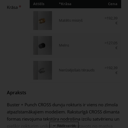
Attēls
*Krāsa
Cena
D
Krāsa
=192,39
Matēts misiņš
€
=127,05
Melns
€
=192,39
Nerūsējošais tērauds
€
Apraksts
Buster + Punch CROSS durvju rokturis ir viens no zīmola
atpazīstamākajiem modeļiem. Raksturīgā CROSS dimanta
formas rievojuma tekstūra nodrošina izcilu satvērienu un
piešķir rokturim unikālu izskatu. Izgatavots no masīva