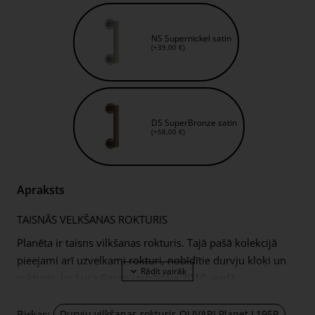
NS Supernickel satin
(+39,00 €)
DS SuperBronze satin
(+58,00 €)
Apraksts
TAISNĀS VELKŠANAS ROKTURIS
Planēta ir taisns vilkšanas rokturis. Tajā pašā kolekcijā
pieejami arī uzvelkami rokturi, nobīdītie durvju kloķi un
rokturis, ko Luca Casini izstrādāja 2010. gadā.
Birkas:
Durvju vilkšanas rokturis OLIVARI Planet L195R