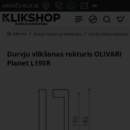
GRENČU IELA 2E
Durvju rokturi un aksesuāru
Durvju rokturi (skavas)
home
Durvju vilkšanas rokturis OLIVARI
Planet L195R