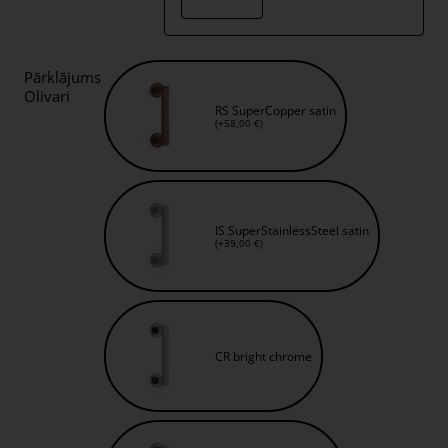
Pārklājums
Olivari
RS SuperCopper satin
(+58,00 €)
IS SuperStainlessSteel satin
(+39,00 €)
CR bright chrome