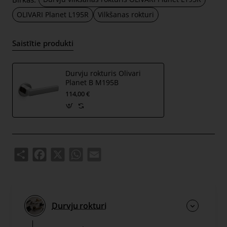
OLIVARI Planet L195R
Vilkšanas rokturi
Saistītie produkti
Durvju rokturis Olivari
Planet B M195B
114,00 €
Share
Facebook
X
WhatsApp
Email
Durvju rokturi