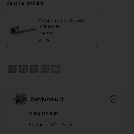
Saistītie produkti
Durvju rokturis Olivari
Bios M204
264,00 €
Share
Facebook
X
WhatsApp
Email
Durvju rokturi
Durvju rokturi
Rokturi ar WC slēdzeni