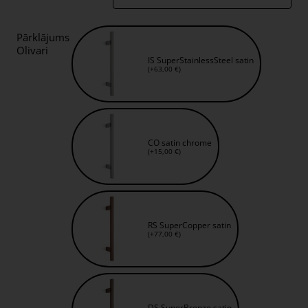
Pārklājums
Olivari
IS SuperStainlessSteel satin
(+63,00 €)
CO satin chrome
(+15,00 €)
RS SuperCopper satin
(+77,00 €)
DS SuperBronze satin