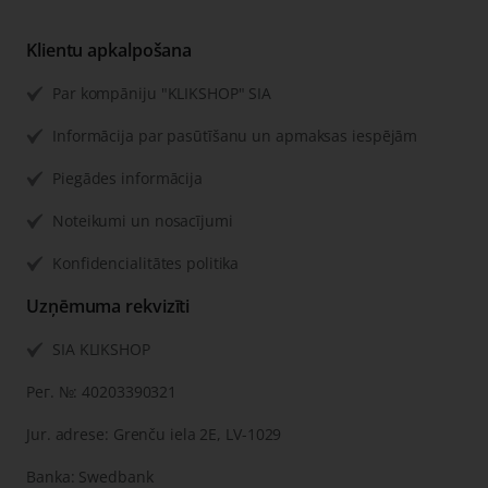
Klientu apkalpošana
Par kompāniju "KLIKSHOP" SIA
Informācija par pasūtīšanu un apmaksas iespējām
Piegādes informācija
Noteikumi un nosacījumi
Konfidencialitātes politika
Uzņēmuma rekvizīti
SIA KLIKSHOP
Рег. №: 40203390321
Jur. adrese: Grenču iela 2E, LV-1029
Banka: Swedbank