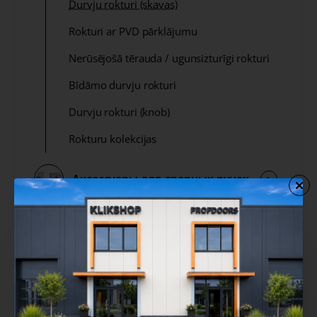
Durvju rokturi (skavas)
Rokturi ar PVD pārklājumu
Nerūsējošā tērauda / ugunsizturīgi rokturi
Bīdāmo durvju rokturi
Durvju rokturi (knob)
Rokturu kolekcijas
Аксессуары для дверных ручек
Interjera profili
Durvju atvēršanas sistēmas
Logu furnitūra