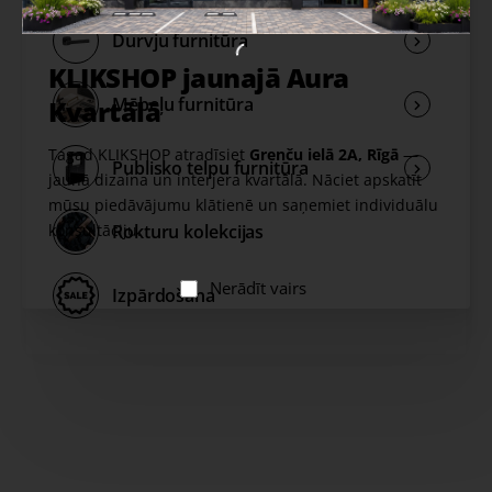
Durvju furnitūra
KLIKSHOP jaunajā Aura
Mēbeļu furnitūra
Kvartālā
Tagad KLIKSHOP atradīsiet
Grenču ielā 2A, Rīgā
—
Publisko telpu furnitūra
jaunā dizaina un interjera kvartālā. Nāciet apskatīt
mūsu piedāvājumu klātienē un saņemiet individuālu
Rokturu kolekcijas
konsultāciju.
Nerādīt vairs
Izpārdošana