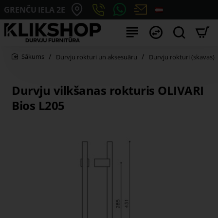
GRENČU IELA 2E
Durvju rokturi un aksesuāru
Durvju rokturi (skavas)
home
Durvju vilkšanas rokturis OLIVARI
Bios L205