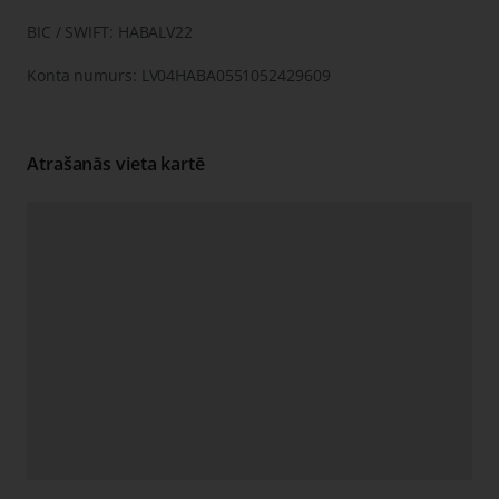
BIC / SWIFT: HABALV22
Konta numurs: LV04HABA0551052429609
Atrašanās vieta kartē