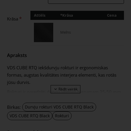
Attēls
*Krāsa
Cena
Dau
Krāsa
Melns
Apraksts
VDS CUBE RTQ iekšdurvju rokturi ir ergonomiskas
formas, augstas kvalitātes interjera elementi, kas rotās
jūsu durvis.
Rokturi ir paredzēti durvju vērtnes biezumam 35-50 mm.
Mehānisms ir pastiprināts ar dubultām metāla
pašizlīdzinošām atsperēm. Rokturi ar 9 mm biezām
Birkas:
Durvju rokturi VDS CUBE RTQ Black
taisnstūra formas metāla rozetēm.
VDS CUBE RTQ Black
Rokturi
Komplektā ietilpst: