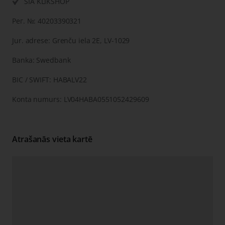
SIA KLIKSHOP
Рег. №: 40203390321
Jur. adrese: Grenču iela 2E, LV-1029
Banka: Swedbank
BIC / SWIFT: HABALV22
Konta numurs: LV04HABA0551052429609
Atrašanās vieta kartē