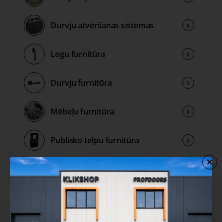
Durvju atvēršanas sistēmas
Logu furnitūra
Durvju furnitūra
Mēbeļu furnitūra
Publisko telpu furnitūra
Rokturu kolekcijas
Izpārdošana