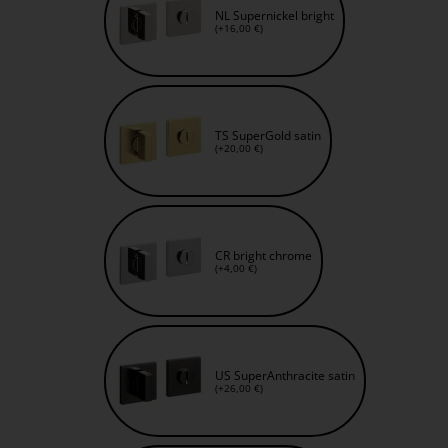
NL Supernickel bright
(+16,00 €)
TS SuperGold satin
(+20,00 €)
CR bright chrome
(+4,00 €)
US SuperAnthracite satin
(+26,00 €)