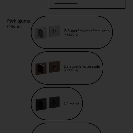
Pārklājums
Olivari
IS SuperStainlessSteel satin
(+16,00 €)
DS SuperBronze satin
(+29,00 €)
NE melns