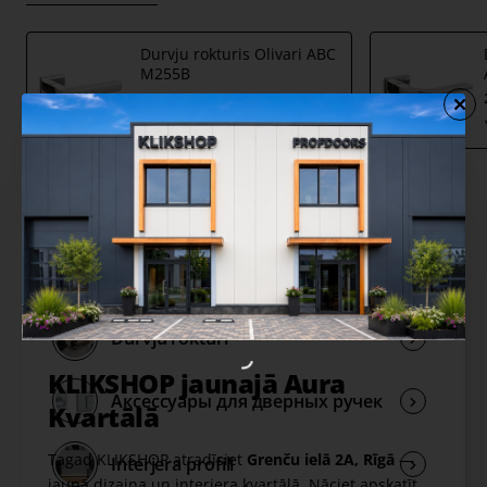
Durvju rokturis Olivari ABC
M255B
205,00 €
Share
Facebook
X
WhatsApp
Email
Durvju rokturi
KLIKSHOP jaunajā Aura
Аксессуары для дверных ручек
Kvartālā
Tagad KLIKSHOP atradīsiet
Grenču ielā 2A, Rīgā
—
Interjera profili
jaunā dizaina un interjera kvartālā. Nāciet apskatīt