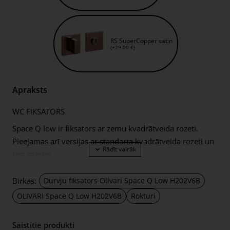
RS SuperCopper satin
(+29,00 €)
Apraksts
WC FIKSATORS
Space Q low ir fiksators ar zemu kvadrātveida rozeti.
Pieejamas arī versijas ar standarta kvadrātveida rozeti un
bez rozetes.
Birkas:
Durvju fiksators Olivari Space Q Low H202V6B
OLIVARI Space Q Low H202V6B
Rokturi
Saistītie produkti