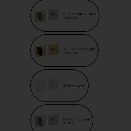
NS Supernickel satin
(+20,00 €)
ZL SuperGold bright
(+16,00 €)
BP matt white
CO satin chrome
(+6,00 €)