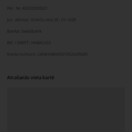
Рег. №: 40203390321
Jur. adrese: Grenču iela 2E, LV-1029
Banka: Swedbank
BIC / SWIFT: HABALV22
Konta numurs: LV04HABA0551052429609
Atrašanās vieta kartē