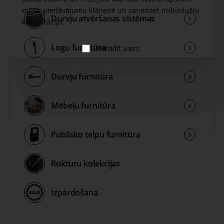
mūsu piedāvājumu klātienē un saņemiet individuālu
Durvju atvēršanas sistēmas
konsultāciju.
Logu furnitūra
Nerādīt vairs
Durvju furnitūra
Mēbeļu furnitūra
Publisko telpu furnitūra
Rokturu kolekcijas
Izpārdošana