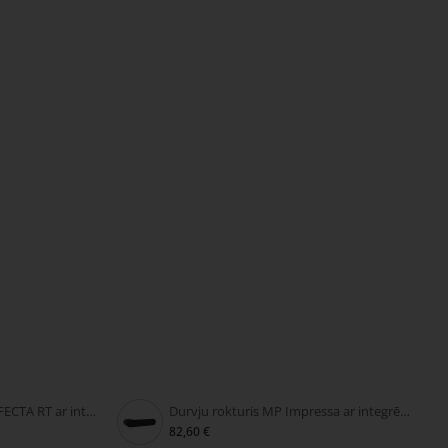
Durvju rokturis MP PERFECTA RT ar integrētu slēdzeni
Durvju rokturis MP Impressa ar integrētu slēdzeni
82,60 €