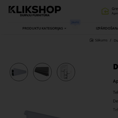
Gre
Apm
Jauns
PRODUKTU KATEGORIJAS
IZPĀRDOŠAN
Du
home
D
Ap
Te
De
Te
14