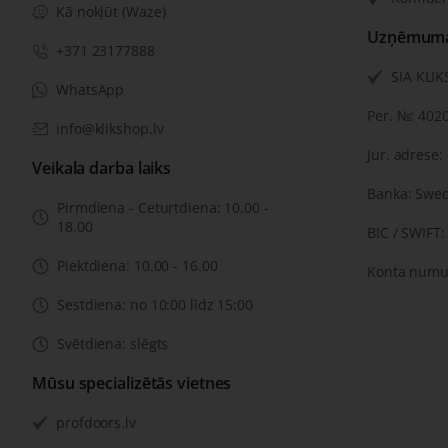
Kā nokļūt (Waze)
Uzņēmuma 
+371 23177888
SIA KLI
WhatsApp
Рег. №: 402
info@klikshop.lv
Jur. adrese:
Veikala darba laiks
Banka: Swe
Pirmdiena - Ceturtdiena: 10.00 -
18.00
BIC / SWIFT
Piektdiena: 10.00 - 16.00
Konta numu
Sestdiena: no 10:00 līdz 15:00
Svētdiena: slēgts
Mūsu specializētās vietnes
profdoors.lv