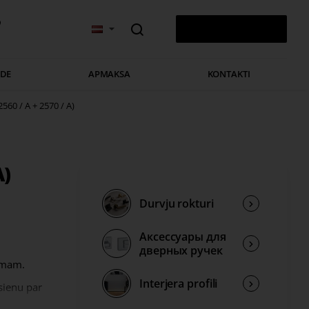
v
0 PRECE(S) - 0,00 €
ĀDE
APMAKSA
KONTAKTI
2560 / A + 2570 / A)
A)
Durvju rokturi
Аксессуары для
дверных ручек
jumam.
Interjera profili
 sienu par