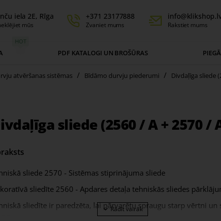
nču iela 2E, Rīga
+371 23177888
info@klikshop.l
eklējiet mūs
Zvaniet mums
Rakstiet mums
HOT
A
PDF KATALOGI UN BROŠŪRAS
PIEG
rvju atvēršanas sistēmas
Bīdāmo durvju piederumi
Divdaļīga sliede (
ivdaļīga sliede (2560 / A + 2570 / 
raksts
hniskā sliede 2570 - Sistēmas stiprinājuma sliede
koratīvā sliedīte 2560 - Apdares detaļa tehniskās sliedes pārklā
hniskā sliedīte ir paredzēta, lai pārvarētu spraugu starp vērtni un
-20 mm.