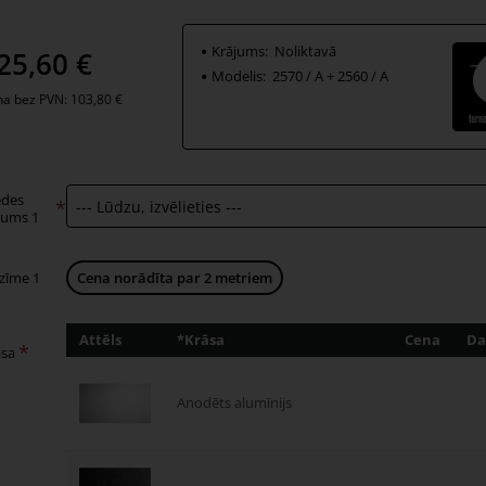
 sliedīte ir pieejama 2 m, 3 m, 4 m vai 6 m garumā.
Krājums:
Noliktavā
25,60 €
Modelis:
2570 / A + 2560 / A
a bez PVN: 103,80 €
edes
rums 1
zīme 1
Cena norādīta par 2 metriem
Attēls
*Krāsa
Cena
Da
āsa
Anodēts alumīnijs