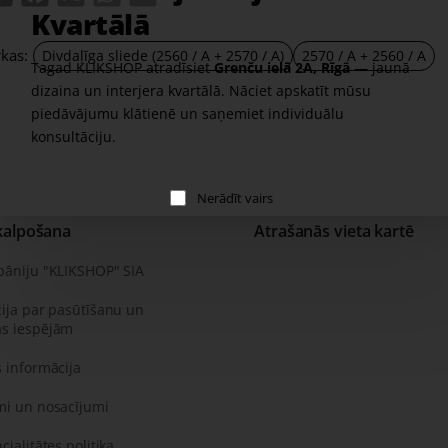
Kvartālā
rkas:
Divdaļīga sliede (2560 / A + 2570 / A)
2570 / A + 2560 / A
Tagad KLIKSHOP atradīsiet
Grenču ielā 2A, Rīgā
— jaunā
dizaina un interjera kvartālā. Nāciet apskatīt mūsu
piedāvājumu klātienē un saņemiet individuālu
konsultāciju.
Nerādīt vairs
kalpošana
Atrašanās vieta kartē
pāniju "KLIKSHOP" SIA
ija par pasūtīšanu un
s iespējām
 informācija
mi un nosacījumi
cialitātes politika