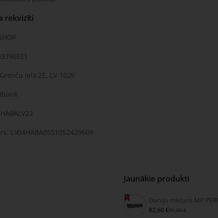
rekvizīti
KSHOP
03390321
 Grenču iela 2E, LV-1029
dbank
: HABALV22
rs: LV04HABA0551052429609
Jaunākie produkti
82,60 €
91,80 €