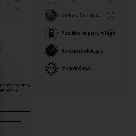
Mēbeļu furnitūra
Publisko telpu furnitūra
Rokturu kolekcijas
Izpārdošana
s PORTA PIVOT Eņģe
Bīdāmo stikla durvju sistēma
HPIVOT NL
MAGIC 2 VETRO līdz 80 kg /
1100 mm
€
395,40 €