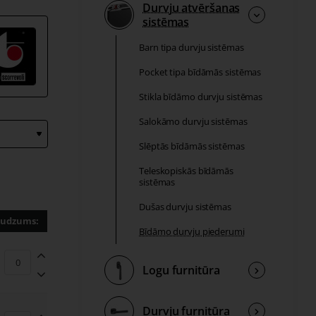
Durvju atvēršanas
sistēmas
Barn tipa durvju sistēmas
Pocket tipa bīdāmās sistēmas
Stikla bīdāmo durvju sistēmas
Salokāmo durvju sistēmas
Slēptās bīdāmās sistēmas
Teleskopiskās bīdāmās
sistēmas
Dušas durvju sistēmas
udzums:
Bīdāmo durvju piederumi
Logu furnitūra
Durvju furnitūra