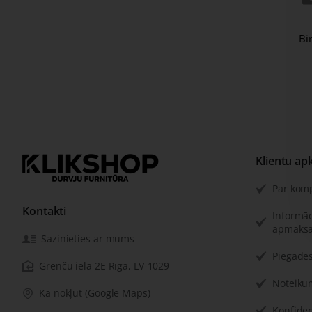
Bi
Klientu ap
Par kom
Kontakti
Informāc
apmaksa
Sazinieties ar mums
Piegādes
Grenču iela 2E Rīga, LV-1029
Noteiku
Kā nokļūt (Google Maps)
Konfiden