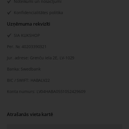
Noteikumi un nosacījumi
Konfidencialitātes politika
Uzņēmuma rekvizīti
SIA KLIKSHOP
Рег. №: 40203390321
Jur. adrese: Grenču iela 2E, LV-1029
Banka: Swedbank
BIC / SWIFT: HABALV22
Konta numurs: LV04HABA0551052429609
Atrašanās vieta kartē