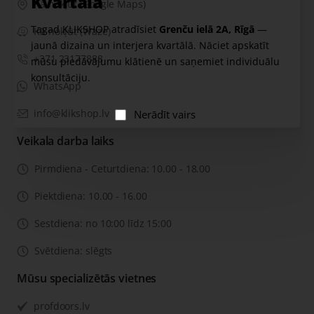
Kvartālā
Kā nokļūt (Google Maps)
Tagad KLIKSHOP atradīsiet
Grenču ielā 2A, Rīgā
—
Kā nokļūt (Waze)
jaunā dizaina un interjera kvartālā. Nāciet apskatīt
+371 23177888
mūsu piedāvājumu klātienē un saņemiet individuālu
konsultāciju.
WhatsApp
info@klikshop.lv
Nerādīt vairs
Veikala darba laiks
Pirmdiena - Ceturtdiena: 10.00 - 18.00
Piektdiena: 10.00 - 16.00
Sestdiena: no 10:00 līdz 15:00
Svētdiena: slēgts
Mūsu specializētās vietnes
profdoors.lv