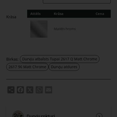
Attēls
Krāsa
Cena
Dau
Krāsa
Matēts hroms
Birkas:
Durvju atbalsts Tupai 2617 Q Matt Chrome
2617 96 Matt Chrome
Durvju atdures
Share
Facebook
X
WhatsApp
Email
Durvju rokturi