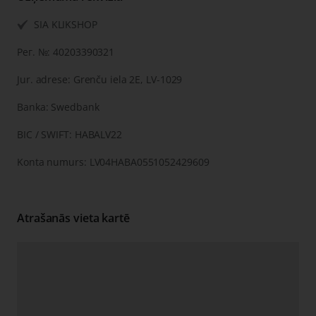
SIA KLIKSHOP
Рег. №: 40203390321
Jur. adrese: Grenču iela 2E, LV-1029
Banka: Swedbank
BIC / SWIFT: HABALV22
Konta numurs: LV04HABA0551052429609
Atrašanās vieta kartē