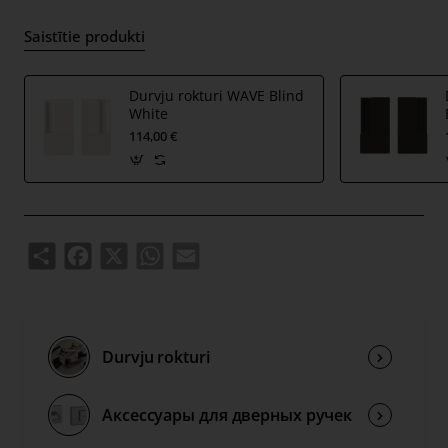
Saistītie produkti
Durvju rokturi WAVE Blind
White
114,00 €
Share
Facebook
X
WhatsApp
Email
Durvju rokturi
Аксессуары для дверных ручек