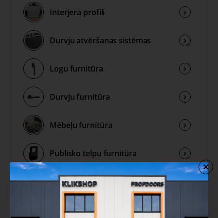
Interjera profili
Durvju atvēršanas sistēmas
Logu furnitūra
Durvju furnitūra
Mēbeļu furnitūra
Publisko telpu furnitūra
Rokturu kolekcijas
Izpārdošana