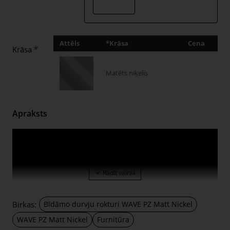
Attēls
*Krāsa
Cena
Dau
Krāsa
Matēts niķelis
Apraksts
Moderns un minimālisma stils paplašina parastā interjera
dizaina iespējas.
Zemāk jūs atradīsiet produkta prezentācijas video.
Durvju rokturi tiek ražoti Itālijā, AGB rūpnīcā.
AGB zīmolu raksturo novatoriski risinājumi, augsta
Birkas:
Bīdāmo durvju rokturi WAVE PZ Matt Nickel
produktu kvalitāte un izturība.
WAVE PZ Matt Nickel
Furnitūra