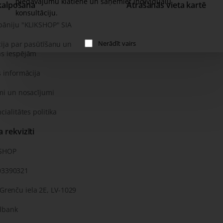
piedāvājumu klātienē un saņemiet individuālu
kalpošana
Atrašanās vieta kartē
konsultāciju.
pāniju "KLIKSHOP" SIA
Nerādīt vairs
ija par pasūtīšanu un
s iespējām
 informācija
mi un nosacījumi
cialitātes politika
rekvizīti
KSHOP
03390321
 Grenču iela 2E, LV-1029
dbank