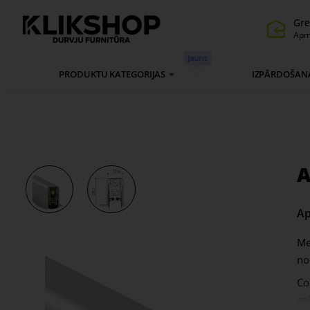
Gre
Apm
Jauns
PRODUKTU KATEGORIJAS
IZPĀRDOŠAN
A
Ap
Me
no
Co
ga