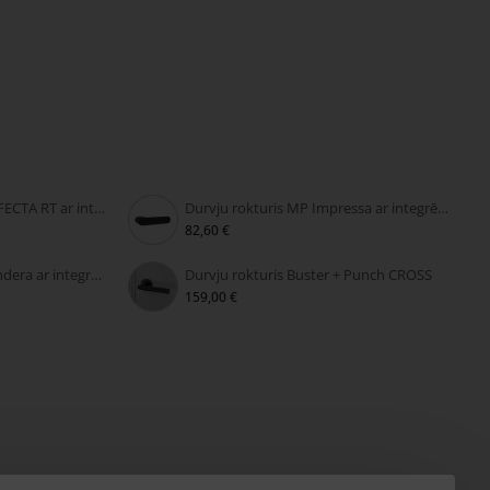
Durvju rokturis MP PERFECTA RT ar integrētu slēdzeni
Durvju rokturis MP Impressa ar integrētu slēdzeni
82,60 €
Durvju rokturis MP Grandera ar integrētu slēdzeni
Durvju rokturis Buster + Punch CROSS
159,00 €