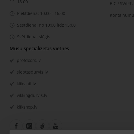
18.00
BIC / SWIFT
Piektdiena: 10.00 - 16.00
Konta numu
Sestdiena: no 10:00 līdz 15:00
Svētdiena: slēgts
Mūsu specializētās vietnes
profdoors.lv
sleptasdurvis.lv
klikvinil.lv
vikkingdurvis.lv
klikshop.lv