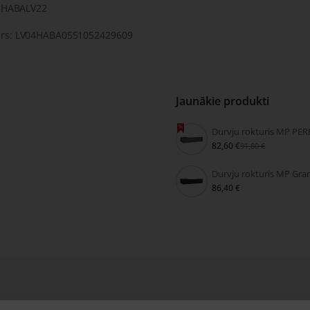
: HABALV22
rs: LV04HABA0551052429609
Jaunākie produkti
82,60 €
91,80 €
86,40 €