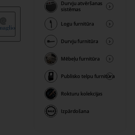
Durvju atvēršanas
sistēmas
s ļauj
Logu furnitūra
rīdas
Durvju furnitūra
Mēbeļu furnitūra
ārtīgi
Publisko telpu furnitūra
Rokturu kolekcijas
Izpārdošana