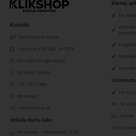
Klientu ap
Par kom
Kontakti
Informāc
apmaksa
Sazinieties ar mums
Piegādes
Grenču iela 2E Rīga, LV-1029
Noteiku
Kā nokļūt (Google Maps)
Konfiden
Kā nokļūt (Waze)
Uzņēmuma 
+371 23177888
SIA KLI
WhatsApp
Рег. №: 402
info@klikshop.lv
Jur. adrese:
Veikala darba laiks
Banka: Swe
Pirmdiena - Ceturtdiena: 10.00 -