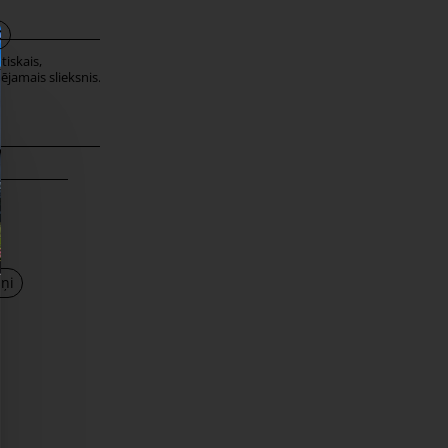
iskais,
ējamais slieksnis
 1450
šņi