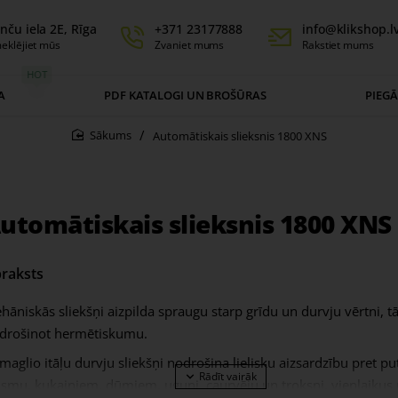
nču iela 2E, Rīga
+371 23177888
info@klikshop.l
eklējiet mūs
Zvaniet mums
Rakstiet mums
HOT
A
PDF KATALOGI UN BROŠŪRAS
PIEG
Automātiskais slieksnis 1800 XNS
home
utomātiskais slieksnis 1800 XNS
raksts
hāniskās sliekšņi aizpilda spraugu starp grīdu un durvju vērtni, t
drošinot hermētiskumu.
maglio itāļu durvju sliekšņi nodrošina lielisku aizsardzību pret pu
ismu, kukaiņiem, dūmiem, uguni, caurvēju un troksni, vienlaikus