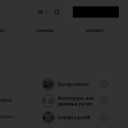
v
0 PRECE(S) - 0,00 €
ĀDE
APMAKSA
KONTAKTI
Durvju rokturi
Аксессуары для
ādējādi
дверных ручек
tekļiem,
Interjera profili
 neradot