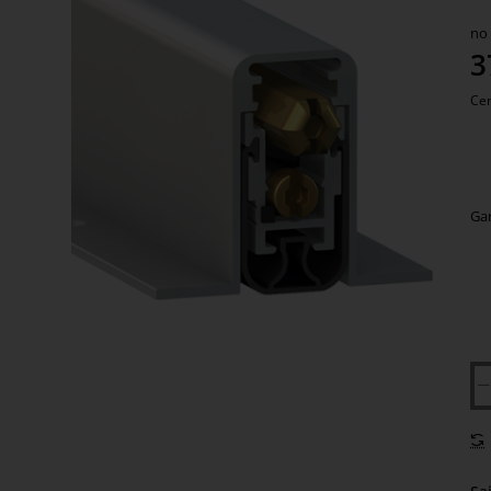
šķ
no
Me
3
Cen
Ga
2-3 dienas