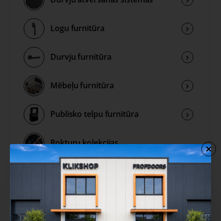
Logu furnitūra
Durvju furnitūra
Mēbeļu furnitūra
Publisko telpu furnitūra
Rokturu kolekcijas
Izpārdošana