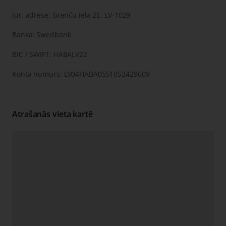
Jur. adrese: Grenču iela 2E, LV-1029
Banka: Swedbank
BIC / SWIFT: HABALV22
Konta numurs: LV04HABA0551052429609
Atrašanās vieta kartē