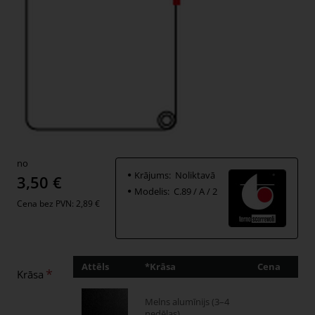
no
Krājums:
Noliktavā
3,50 €
Modelis:
C.89 / A / 2
Cena bez PVN: 2,89 €
Attēls
*Krāsa
Cena
Dau
Krāsa
Melns alumīnijs (3–4
nedēļas)