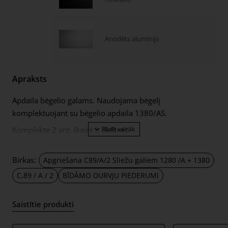
Anodēts alumīnijs
Apraksts
Apdaila bėgelio galams. Naudojama bėgelį
komplektuojant su bėgelio apdaila 1380/AS.
Komplekte 2 vnt. (kairė ir dešinė).
Birkas:
Apgriešana C89/A/2 Sliežu galiem 1280 /A + 1380
C.89 / A / 2
BĪDĀMO DURVJU PIEDERUMI
Saistītie produkti