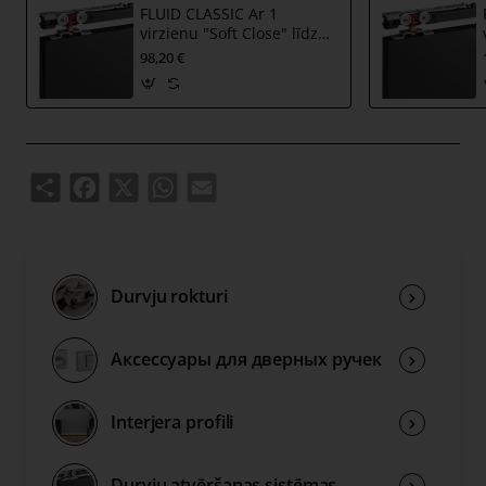
FLUID CLASSIC Ar 1
virzienu "Soft Close" līdz
80 kg
98,20 €
Share
Facebook
X
WhatsApp
Email
Durvju rokturi
Аксессуары для дверных ручек
Interjera profili
Durvju atvēršanas sistēmas