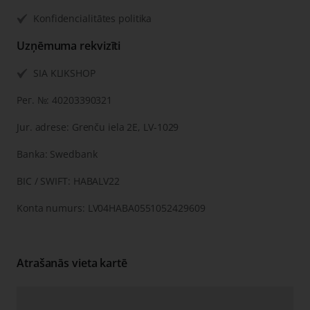
Konfidencialitātes politika
Uzņēmuma rekvizīti
SIA KLIKSHOP
Рег. №: 40203390321
Jur. adrese: Grenču iela 2E, LV-1029
Banka: Swedbank
BIC / SWIFT: HABALV22
Konta numurs: LV04HABA0551052429609
Atrašanās vieta kartē