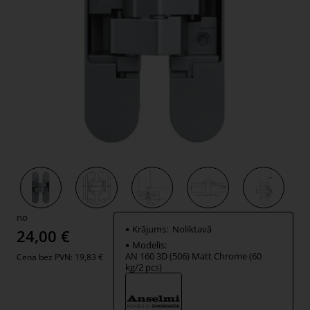
no
Krājums:
Noliktavā
24,00 €
Modelis:
AN 160 3D (506) Matt Chrome (60
Cena bez PVN: 19,83 €
kg/2 pcs)