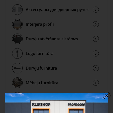
Аксессуары для дверных ручек
Interjera profili
Durvju atvēršanas sistēmas
Logu furnitūra
Durvju furnitūra
Mēbeļu furnitūra
Publisko telpu furnitūra
Rokturu kolekcijas