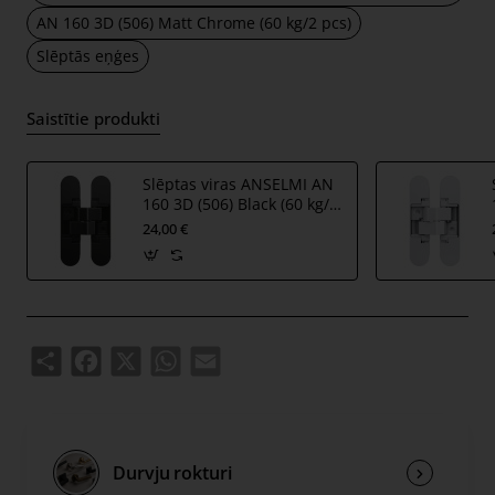
Ass un leņķi no nerūsējošā tērauda.
AN 160 3D (506) Matt Chrome (60 kg/2 pcs)
Eņģes augstums - 110 mm / platums - 24 mm.
Slēptās eņģes
Eņģes ir regulējamas trīs virzienos.
Regulēšana:
vertikālā +/- 2, 5 mm; horizontālā +/-1, 5
Saistītie produkti
mm; dziļums +/-1 mm.
Eņģes ir sertificētas Vācijas IFT laboratorijā 200 000
Slēptas viras ANSELMI AN
160 3D (506) Black (60 kg/2
vērtņu cikliem. Sertificētas ugunsdrošām durvīm.
gab.)
24,00 €
Share
Facebook
X
WhatsApp
Email
Durvju rokturi