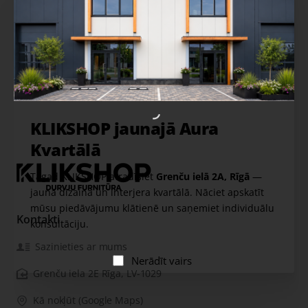
Izpārdošana
KLIKSHOP jaunajā Aura
Kvartālā
Tagad KLIKSHOP atradīsiet
Grenču ielā 2A, Rīgā
—
jaunā dizaina un interjera kvartālā. Nāciet apskatīt
mūsu piedāvājumu klātienē un saņemiet individuālu
Kontakti
konsultāciju.
Sazinieties ar mums
Nerādīt vairs
Grenču iela 2E Rīga, LV-1029
Kā nokļūt (Google Maps)