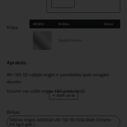
Attēls
Krāsa
Cena
Dau
Krāsa
Matēts hroms
Apraksts
AN 180 3D vaļējās eņģes ir paredzētas īpaši smagām
durvīm.
Durvīm var uzlikt eņģes 180 grādu leņķī.
Maksimālā durvju slodze 60 kg / 2 gab.
Minimālais vērtnes biezums 35 mm
Birkas:
Eņģes ir izgatavotas no cinka sakausējuma ZAMAK.
Slēptas eņģes ANSELMI AN 160 3D (506) Matt Chrome
(60 kg/2 gab.)